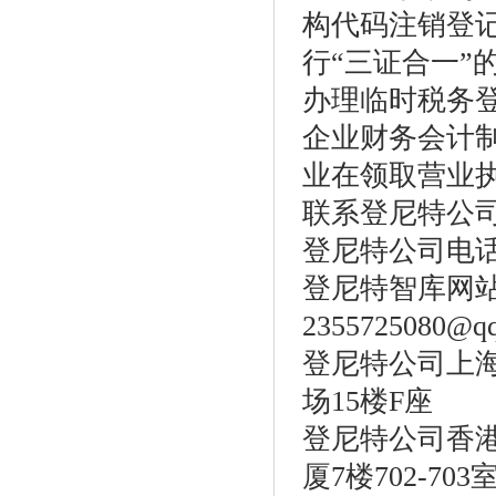
构代码注销登
行“三证合一”
办理临时税务
企业财务会计
业在领取营业
联系登尼特公
登尼特公司电话：86
登尼特智库网站：w
2355725080@q
登尼特公司上海
场15楼F座
登尼特公司香港
厦7楼702-703