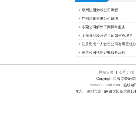
泉州注册游戏公司流程
广州注销香港公司说明
东莞公司解除工商异常服务
上海食品经营许可证如何办理？
注册海南个人独资公司有哪些优
香港公司代理记账服务流程
网站首页
|
公司介绍
Copyright © 香港登
www.onobbb.com
热线电话：
地址：深圳市东门南路太阳岛大厦16