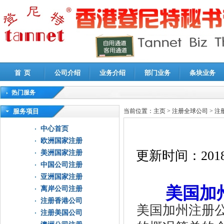
首 页
公司介绍
业务介绍
部门业务
条块业务
热门服务
高新技术企业认定审计
|
企业所得税汇算清缴申报鉴证
|
代理记账
|
深圳公司注销
|
财
服务项目
当前位置：
主页
>
注册全球公司
>
注
中心首页
欧洲国家注册
更新时间：
2018
美洲国家注册
中国公司注册
亚洲国家注册
美国加
离岸公司注册
注册香港公司
美国加州注册
注册美国公司