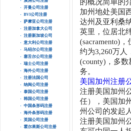
的概况简单的
澳洲公司注册
开曼公司注册
加州地处美国
BVI公司注册
达州及亚利桑纳
萨摩亚公司注册
注册加拿大公司
英里，位居北纬
注册新加坡公司
(sacrame
意大利公司注册
马绍尔公司注册
约为3,260万
塞舌尔公司注册
(county
瑞士公司注册
务。
海外公司注册
注册法国公司
美国加州注册
纳闽公司注册
注册美国加州
泰国公司注册
韩国公司注册
任），美国加
中国条形码注册
州公司的发起
海外条形码注册
注册美国加州
英国公司注册
霍尔果斯公司注册