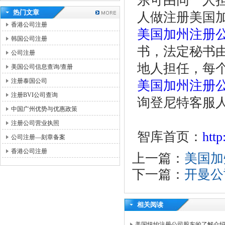
东可由同一人
热门文章
人做注册美国
香港公司注册
美国加州注册
韩国公司注册
书，法定秘书
公司注册
地人担任，每
美国公司信息查询/查册
注册泰国公司
美国加州注册
注册BVI公司查询
询登尼特客服
中国广州优势与优惠政策
注册公司营业执照
智库首页：
htt
公司注册—刻章备案
香港公司注册
上一篇：
美国加
下一篇：
开曼公
相关阅读
美国纽约注册公司股东的了解介