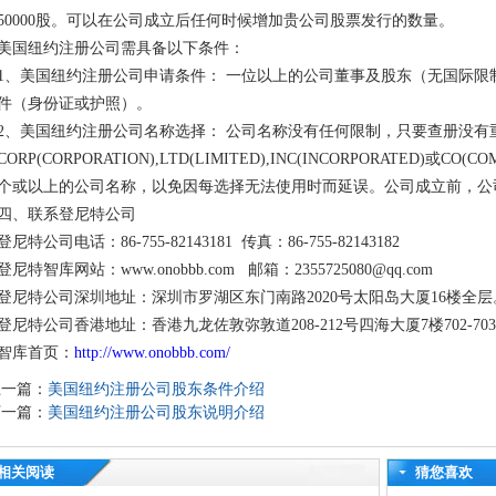
50000股。可以在公司成立后任何时候增加贵公司股票发行的数量。
美国纽约注册公司需具备以下条件：
1、美国纽约注册公司申请条件： 一位以上的公司董事及股东（无国际限
件（身份证或护照）。
2、美国纽约注册公司名称选择： 公司名称没有任何限制，只要查册没有
CORP(CORPORATION),LTD(LIMITED),INC(INCORPORATED)
个或以上的公司名称，以免因每选择无法使用时而延误。公司成立前，公
四、联系登尼特公司
登尼特公司电话：86-755-82143181 传真：86-755-82143182
登尼特智库网站：www.onobbb.com 邮箱：2355725080@qq.com
登尼特公司深圳地址：深圳市罗湖区东门南路2020号太阳岛大厦16楼全层
登尼特公司香港地址：香港九龙佐敦弥敦道208-212号四海大厦7楼702-70
智库首页：
http://www.onobbb.com/
上一篇：
美国纽约注册公司股东条件介绍
下一篇：
美国纽约注册公司股东说明介绍
相关阅读
猜您喜欢