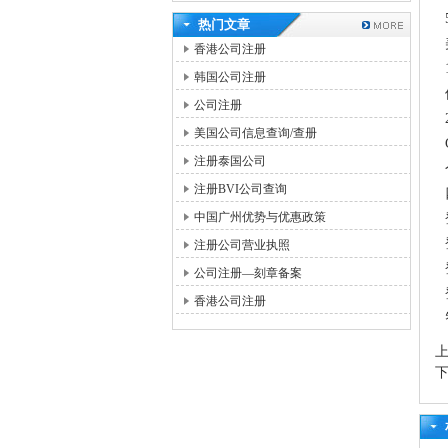
热门文章
香港公司注册
韩国公司注册
公司注册
美国公司信息查询/查册
注册泰国公司
注册BVI公司查询
中国广州优势与优惠政策
注册公司营业执照
公司注册—刻章备案
香港公司注册