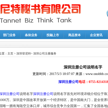
部门业务
条块业务
投融上市
商品资本
企业资讯
报鉴证
|
代理记账
|
深圳公司注销
|
财务顾问
|
税务咨询
位置：
主页
>
深圳登尼特
>
深圳公司注册服务
深圳注册公司说明名字
更新时间：
2017/5/3 18:07:07
来源：
www.onobbb.c
深圳注册公司
电话：0755-821431
深圳注册公司
说明名字
深圳注册公司
说明名字首先对环境详细介绍位于珠三
1000万。深圳是中国改革开放第一个经济特区，是中国南大门，是全世
国唯一拥有海陆空立体口岸，城市综合竞争力全国第一，汇集了全国各地