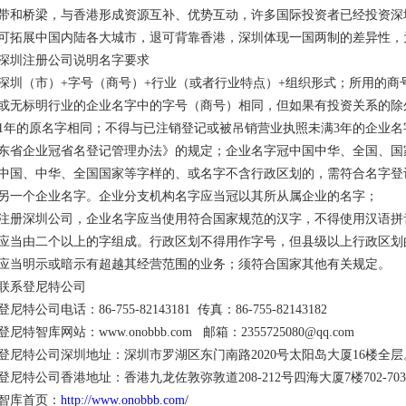
带和桥梁，与香港形成资源互补、优势互动，许多国际投资者已经投资深
可拓展中国内陆各大城市，退可背靠香港，深圳体现一国两制的差异性，
深圳注册公司说明名字要求
深圳（市）+字号（商号）+行业（或者行业特点）+组织形式；所用的商
或无标明行业的企业名字中的字号（商号）相同，但如果有投资关系的除
1年的原名字相同；不得与已注销登记或被吊销营业执照未满3年的企业
东省企业冠省名登记管理办法》的规定；企业名字冠中国中华、全国、国
中国、中华、全国国家等字样的、或名字不含行政区划的，需符合名字登
另一个企业名字。企业分支机构名字应当冠以其所从属企业的名字；
注册深圳公司，企业名字应当使用符合国家规范的汉字，不得使用汉语拼
应当由二个以上的字组成。行政区划不得用作字号，但县级以上行政区划
应当明示或暗示有超越其经营范围的业务；须符合国家其他有关规定。
联系登尼特公司
登尼特公司电话：86-755-82143181 传真：86-755-82143182
登尼特智库网站：www.onobbb.com 邮箱：2355725080@qq.com
登尼特公司深圳地址：深圳市罗湖区东门南路2020号太阳岛大厦16楼全层
登尼特公司香港地址：香港九龙佐敦弥敦道208-212号四海大厦7楼702-70
智库首页：
http://www.onobbb.com/