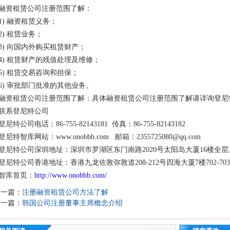
融资租赁公司注册范围了解：
1) 融资租赁义务；
2) 租赁业务；
3) 向国内外购买租赁财产；
4) 租赁财产的残值处理及维修；
5) 租赁交易咨询和担保；
6) 审批部门批准的其他业务。
融资租赁公司注册范围了解：具体融资租赁公司注册范围了解请详询登尼
联系登尼特公司
登尼特公司电话：86-755-82143181 传真：86-755-82143182
登尼特智库网站：www.onobbb.com 邮箱：2355725080@qq.com
登尼特公司深圳地址：深圳市罗湖区东门南路2020号太阳岛大厦16楼全层
登尼特公司香港地址：香港九龙佐敦弥敦道208-212号四海大厦7楼702-70
智库首页：
http://www.onobbb.com/
上一篇：
注册融资租赁公司方法了解
下一篇：
韩国公司注册董事主席概念介绍