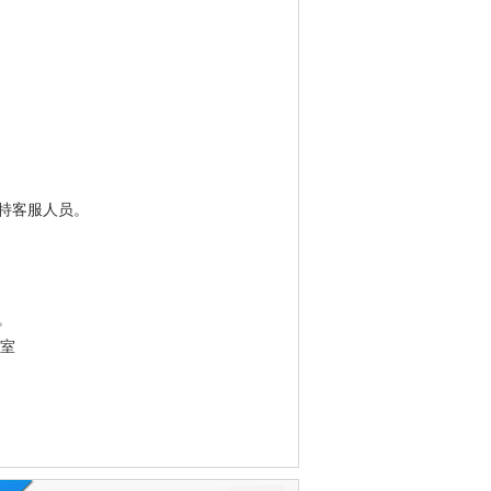
特客服人员。
。
3室