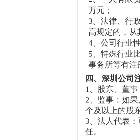
万元；
3、法律、行
高规定的，从
4、公司行业
5、特殊行业
事务所等有注
四、深圳公司
1、股东、董
2、监事：如
个及以上的股
3、法人代表
任。