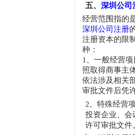
五、
深圳公司
经营范围指的
深圳公司注册
注册资本的限
种：
1、一般经营
照取得商事主
依法涉及相关
审批文件后凭
2、特殊经营
投资企业、会
许可审批文件