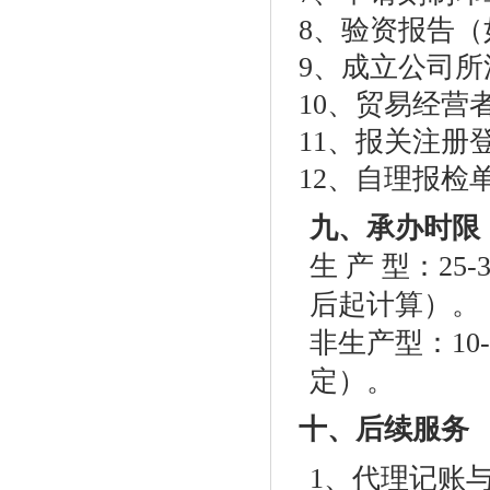
8、验资报告（
9、成立公司
10、贸易经营
11、报关注册
12、自理报检
九、承办时限
生 产 型：2
后起计算）。
非生产型：10
定）。
十、后续服务
1、代理记账