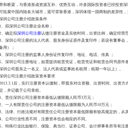
带和桥梁，与香港形成资源互补、优势互动，许多国际投资者已经投资深
可拓展中国内陆各大城市，退可背靠香港，深圳体现一国两制的差异性，
深圳公司注册介绍政策条件
1、拟深圳公司注册企业名称；
2、确定拟
深圳公司注册
认缴注册资金及实收时间，出资比例，确定经营
3、深圳公司注册的法人代表、股东身份证原件及复印件；若设有董事会
备用）；
4、深圳公司注册的监事人身份证件复印件、地址、电话、传真 ；
5、深圳公司注册地址，如需提供租赁凭证，租赁凭证和租赁合同书原件
深圳公司股东之一名义、法人代表或监事姓名租用；租期一年以上）。
深圳公司注册介绍政策资本要求
2013.3.1后，实行注册资本认缴制，即股东对出资额、出资时间、出资
定，并记载于公司章程。
1、责任深圳公司注册资本最低认缴限额人民币3万元；
2、一人有限责任公司的注册资本最低认缴限额为人民币10万元；
3、法律、行政法规对有限责任公司注册资本最低限额有较高规定的，从
4、公司行业性质不同，注册资本也会相应的不同。
5、特殊行业比如银行、保险、典当行、证券公司、会计师事务所等有注