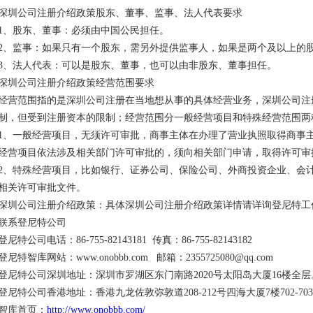
深圳公司注册介绍政策股东、董事、监事、法人代表要求
1、股东、董事：必须由中国公民担任。
2、监事：如果只有一个股东，需另外提供监事人，如果是两个及以上的
3、法人代表：可以是股东、董事，也可以由非股东、董事担任。
深圳公司注册介绍政策经营范围要求
经营范围指的是深圳公司注册在当地想从事的具体经营业务，深圳公司注
制，但受到注册资本的限制；经营范围分一般经营项目和特殊经营范围两
1、一般经营项目，无须许可审批，商事主体在办理了营业执照取得商事
经营项目依法涉及相关部门许可审批的，须向相关部门申请，取得许可审
2、特殊经营项目，比如银行、证券公司、保险公司、外商投资企业、会
相关许可审批文件。
深圳公司注册介绍政策：具体深圳公司注册介绍政策详情请详询登尼特工
联系登尼特公司
登尼特公司电话：86-755-82143181 传真：86-755-82143182
登尼特智库网站：www.onobbb.com 邮箱：2355725080@qq.com
登尼特公司深圳地址：深圳市罗湖区东门南路2020号太阳岛大厦16楼全层
登尼特公司香港地址：香港九龙佐敦弥敦道208-212号四海大厦7楼702-70
智库首页：
http://www.onobbb.com/