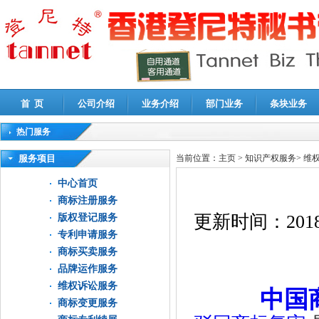
首 页
公司介绍
业务介绍
部门业务
条块业务
热门服务
高新技术企业认定审计
|
企业所得税汇算清缴申报鉴证
|
代理记账
|
深圳公司注销
|
财
服务项目
当前位置：
主页
>
知识产权服务
>
维
中心首页
商标注册服务
更新时间：
2018
版权登记服务
专利申请服务
商标买卖服务
品牌运作服务
维权诉讼服务
中国
商标变更服务