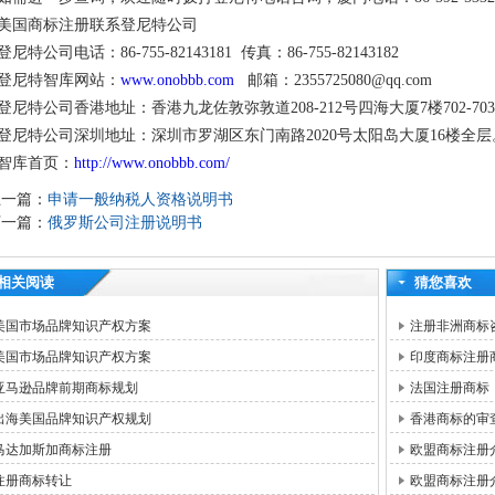
美国商标注册联系登尼特公司
登尼特公司电话：86-755-82143181 传真：86-755-82143182
登尼特智库网站：
www.onobbb.com
邮箱：2355725080@qq.com
登尼特公司香港地址：香港九龙佐敦弥敦道208-212号四海大厦7楼702-70
登尼特公司深圳地址：深圳市罗湖区东门南路2020号太阳岛大厦16楼全层
智库首页：
http://www.onobbb.com/
上一篇：
申请一般纳税人资格说明书
下一篇：
俄罗斯公司注册说明书
相关阅读
猜您喜欢
美国市场品牌知识产权方案
注册非洲商标
美国市场品牌知识产权方案
印度商标注册
亚马逊品牌前期商标规划
法国注册商标
出海美国品牌知识产权规划
香港商标的审
马达加斯加商标注册
欧盟商标注册
注册商标转让
欧盟商标注册