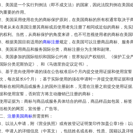
1、美国是一个实行判例法（即不成文法）的国家，因此法院判例在美国
为重要的作用。
2、美国采用使用在先的商标保护原则，在美国商标的所有权通常取决于
用者从未在美国注册其商标或后使用者先注册了相同或近似的商标，先实
的权利。当然，从商标保护的角度来讲，也不可忽视使用者的商标在美国
3、根据美国目前适用的
商标注册
规定，在美国可以注册商品商标、服务
4、美国采用商品和服务国际分类，商标注册分为主簿和副簿。
6、美国参加的国际组织和国际公约有：世界知识产权组织、《保护工业
国际分类尼斯协定》、和《马德里协定议定书》。
6、基于意向使用申请的须在公告核准后6个月内提交使用证据和使用宣誓
次，每次延长6个月）；基于实际使用的须在申请时一并提交使用证据和
商标在相同商品或服务上的国外注册副本，无需在注册之前提交使用证据。须
据和使用宣誓，否则官方将主动撤销已注册的商标；
使用证据为：商标与商品或服务具体结合的样品，商品样品如包装，标签
括相关的网页，宣传册，广告等。
二、
注册美国商标
所需资料：
1、以法人申请，附《营业执照》或有效登记证明复印件加盖公章1份：以
2、申请人的详细信息（中英文），包括姓名或名称、性质、国籍以及详