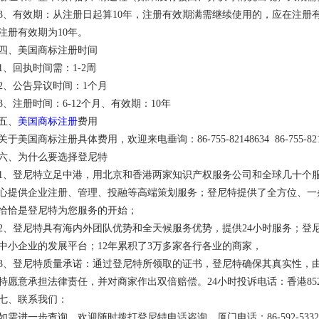
3、有效期：从注册日起算10年，注册有效期满需继续使用的，应在注册
注册有效期为10年。
四、美国商标注册时间
1、回执时间需：1-2周
2、公告异议时间：1个月
3、注册时间：6-12个月、有效期：10年
五、
美国商标注册
费用
关于美国商标注册具体费用，欢迎来电垂询：86-755-82148634 86-755-821
六、为什么要选择登尼特
1、登尼特立足中港，用北京和香港两家知识产权服务公司和全球几十个服
心提供企业注册、管理、投融等高端策划服务；登尼特提供了全方位、一
恰恰是登尼特为您服务的开始；
2、登尼特具有海内外团队优势和全天候服务优势，提供24小时服务；登
中小企业的发展平台；12年累积了3万多家各行各业的商家，
3、登尼特质量承诺：通过登尼特所领取的证书，登尼特确保其真实性，
特愿意承担法律责任，并对商家作出双倍赔偿。24小时投诉电话：香港852-622
七、联系我们：
如需进一步查询，欢迎随时拨打登尼特电话咨询，厦门电话：86-592-5332308，