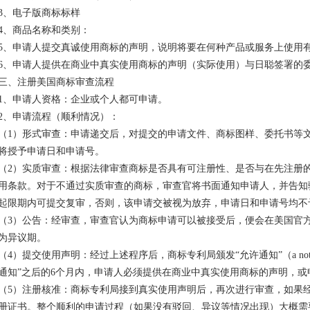
3、电子版商标标样
4、商品名称和类别：
5、申请人提交真诚使用商标的声明，说明将要在何种产品或服务上使用
6、申请人提供在商业中真实使用商标的声明（实际使用）与日聪签署的
三、注册美国商标审查流程
1、申请人资格：企业或个人都可申请。
2、申请流程（顺利情况）：
（1）形式审查：申请递交后，对提交的申请文件、商标图样、委托书等
将授予申请日和申请号。
（2）实质审查：根据法律审查商标是否具有可注册性、是否与在先注册
用条款。对于不通过实质审查的商标，审查官将书面通知申请人，并告知
起限期内可提交复审，否则，该申请交被视为放弃，申请日和申请号均不
（3）公告：经审查，审查官认为商标申请可以被接受后，便会在美国官
为异议期。
（4）提交使用声明：经过上述程序后，商标专利局颁发“允许通知”（a notice o
通知”之后的6个月内，申请人必须提供在商业中真实使用商标的声明，或
（5）注册核准：商标专利局接到真实使用声明后，再次进行审查，如果
册证书。整个顺利的申请过程（如果没有驳回、异议等情况出现）大概需要6