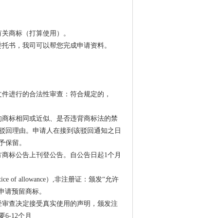
有关商标（打算使用）。
委托书，我司可以帮您完成申请资料。
文件进行的合法性审查：符合规定的，
的商标相同或近似、是否违背商标法的禁
驳回理由。申请人在接到该驳回通知之日
予保留。
方商标公告上刊登公告。自公告日起1个月
f allowance）,非注册证：颁发“允许
申请预留商标。
经审查决定接受真实使用的声明，颁发注
-12个月