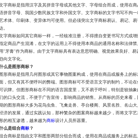
文字商标是指用汉字及其拼音字母或其他文字、字母组合而成，使用在商
语拼音字母、我国少数民族文字和外国文字。文字商标的文字书写不拘一
艺术体、印刷体、变异体均可使用。但必须突出文字商标易认、易记、易
达。
文字商标如同其它商标一样，一经核准注册，不得擅自变更书写方式或增
指定商品产生混淆，在文字的运用上不得使用本商品的通用名称和法律禁
用"牙膏"作为商标。由于文字商标具有表达意思明确、视觉效果良好、
趋向文字化。
什么是图形商标？
图形商标是指用几何图形或其它事物图案构成，使用在商品或服务上的标
面，但又有其不便呼叫的弊端。图形商标可不受语言文字的制约，不论在
可识牌。但图形商标在不同的语言国度里，又不易于呼叫，特别是较抽象
们的口头交流，不便于广告宣传，影响商品的销售。从商标的历史来看，
期的图形商标大多为花鸟虫鱼、飞禽走兽、亭台楼阁、风景名胜、名山大
经济的发展，通过实践认知，那种繁杂的图案商标越来越少，而将文字艺
形的相互渗透，越来越为
商标
设计人员所器重。
什么是组合
商标
？
组合商标是指由文字和图形两部分组合而成，使用在商品或服务上的标志