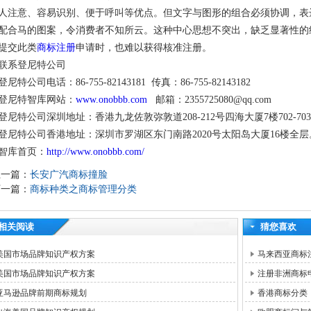
人注意、容易识别、便于呼叫等优点。但文字与图形的组合必须协调，表
配合马的图案，令消费者不知所云。这种中心思想不突出，缺乏显著性的
提交此类
商标注册
申请时，也难以获得核准注册。
联系登尼特公司
登尼特公司电话：86-755-82143181 传真：86-755-82143182
登尼特智库网站：
www.onobbb.com
邮箱：2355725080@qq.com
登尼特公司深圳地址：香港九龙佐敦弥敦道208-212号四海大厦7楼702-70
登尼特公司香港地址：深圳市罗湖区东门南路2020号太阳岛大厦16楼全层
智库首页：
http://www.onobbb.com/
上一篇：
长安广汽商标撞脸
下一篇：
商标种类之商标管理分类
相关阅读
猜您喜欢
美国市场品牌知识产权方案
马来西亚商标
美国市场品牌知识产权方案
注册非洲商标
亚马逊品牌前期商标规划
香港商标分类