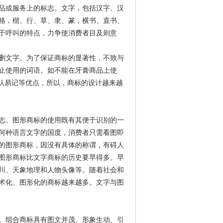
品或服务上的标志。文字，包括汉字、汉
格，楷、行、草、隶、篆，横书、直书、
于呼叫的特点，力争使消费者目及则意
删文字。为了保证商标的显著性，不致与
止使用的词语。如不能在牙膏商品上使
易认易记等优点，所以，商标的设计越来越
志。图形商标的使用既有其便于识别的一
何种语言文字的国度，消费者只需看图即
的图形商标，因没有具体的称谓，有碍人
图形商标比文字商标的历史要早得多。早
川、天象地理和人物头像等。随着社会和
术化、图形化的商标越来越多。文字与图
。组合商标具有图文并茂、形象生动、引