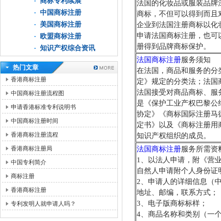
商标专利续展
法国的化妆品或服装品牌
中国商标注册
商标，不但可以得到而且
美国商标注册
企业到法国注册商标以化
申请法国商标注册，也可
欧盟商标注册
册得到品牌商标保护。
知识产权综合资讯
法国商标注册
服务须知
热门文章
在法国，商品和服务的分
香港商标注册
定》规定的分类法；法国
法国接受对商品商标、服
中国商标注册流程图
是《保护工业产权巴黎公
申请香港标准专利说明书
协定》《商标国际注册马
中国商标注册时间
定书》以及《商标注册用
香港商标注册流程
知识产权组织的成员。
香港商标注册局
法国商标注册
服务所需资
1、以法人申请，附《营
中国专利简介
自然人申请附个人身份证
商标注册
2、申请人的详细信息（
香港商标注册
地址、邮编，联系方式；
3、电子版商标标样；
专利发明人就申请人吗？
4、商品名称和类别（一