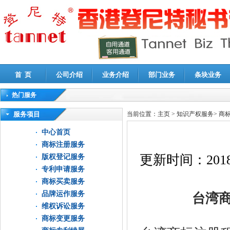
首 页
公司介绍
业务介绍
部门业务
条块业务
热门服务
高新技术企业认定审计
|
企业所得税汇算清缴申报鉴证
|
代理记账
|
深圳公司注销
|
财
服务项目
当前位置：
主页
>
知识产权服务
>
商
中心首页
商标注册服务
更新时间：
2018
版权登记服务
专利申请服务
商标买卖服务
品牌运作服务
台湾商
维权诉讼服务
商标变更服务