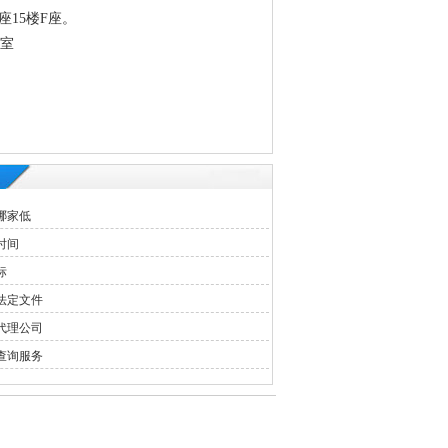
座15楼F座。
3室
哪家低
时间
标
法定文件
代理公司
查询服务