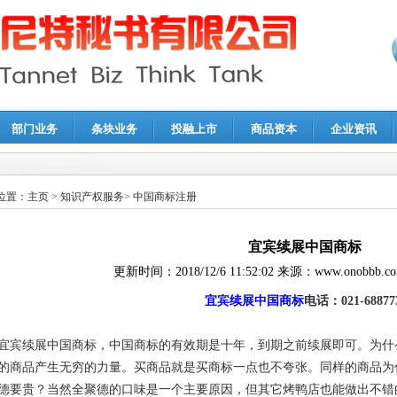
部门业务
条块业务
投融上市
商品资本
企业资讯
报鉴证
|
代理记账
|
深圳公司注销
|
财务顾问
|
税务咨询
位置：
主页
>
知识产权服务
>
中国商标注册
宜宾续展中国商标
更新时间：
2018/12/6 11:52:02
来源：
www.onobbb.c
宜宾续展中国商标
电话：021-68877
宜宾续展中国商标，中国商标的有效期是十年，到期之前续展即可。为什
的商品产生无穷的力量。买商品就是买商标一点也不夸张。同样的商品为
德要贵？当然全聚德的口味是一个主要原因，但其它烤鸭店也能做出不错