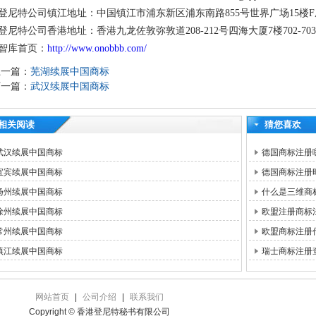
登尼特公司镇江地址：中国镇江市浦东新区浦东南路855号世界广场15楼F
登尼特公司香港地址：香港九龙佐敦弥敦道208-212号四海大厦7楼702-70
智库首页：
http://www.onobbb.com/
上一篇：
芜湖续展中国商标
下一篇：
武汉续展中国商标
相关阅读
猜您喜欢
武汉续展中国商标
德国商标注册
宜宾续展中国商标
德国商标注册
扬州续展中国商标
什么是三维商
徐州续展中国商标
欧盟注册商标
常州续展中国商标
欧盟商标注册
镇江续展中国商标
瑞士商标注册
网站首页
|
公司介绍
|
联系我们
Copyright © 香港登尼特秘书有限公司