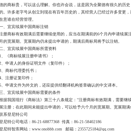
德的商标贵，可以这么理解。你也许会说，这是因为全聚德有很久的历史
的。许多老字号从创立到现在有百年历史的，其经营人已经过许多变更，
在意谁在经营管理。
一、宜宾续展中国商标注销
注册商标有效期满后需要继续使用的，应当在期满前的6个月内申请续展
月的宽展期。宽展期内仍未提出申请的，期满后商标局将予以注销。
二、宜宾续展中国商标所需资料
1、《商标续展注册申请书》；
2、申请人的身份证明文件（复印件）；
3、商标代理委托书；
4、注册证复印件；
5、申请文件为外文的，还应提供经翻译机构签章确认的中文译本。
三、宜宾续展中国商标需要的条件
根据我国现行《商标法》第三十八条规定：“注册商标有效期满，需要继
展注册；在此期间未能提出申请的，可以给予六个月的宽展期。宽展期满
联系登尼特公司
登尼特公司电话：86-21-68877368 传真：86-21-58402186
登尼特智库网站：www.onobbb.com 邮箱：2355725184@qq.com