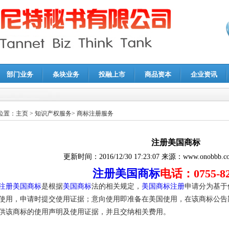
部门业务
条块业务
投融上市
商品资本
企业资讯
报鉴证
|
代理记账
|
深圳公司注销
|
财务顾问
|
税务咨询
位置：
主页
>
知识产权服务
>
商标注册服务
注册美国商标
更新时间：
2016/12/30 17:23:07
来源：
www.onobbb.c
注册美国商标
电话：0755-82
注册美国商标
是根据
美国商标
法的相关规定，
美国商标注册
申请分为基于
使用，申请时提交使用证据；意向使用即准备在美国使用，在该商标公告
供该商标的使用声明及使用证据，并且交纳相关费用。