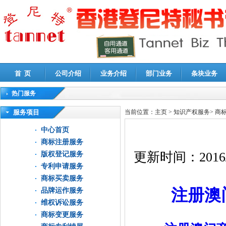
首 页
公司介绍
业务介绍
部门业务
条块业务
热门服务
高新技术企业认定审计
|
企业所得税汇算清缴申报鉴证
|
代理记账
|
深圳公司注销
|
财
服务项目
当前位置：
主页
>
知识产权服务
>
商
中心首页
商标注册服务
更新时间：
2016
版权登记服务
专利申请服务
商标买卖服务
注册澳
品牌运作服务
维权诉讼服务
商标变更服务