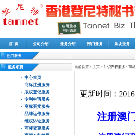
首 页
公司介绍
业务介绍
部门业务
条块业务
热门服务
高新技术企业认定审计
|
企业所得税汇算清缴申报鉴证
|
代理记账
|
深圳公司注销
|
财
服务项目
当前位置：
主页
>
知识产权服务
>
商
中心首页
商标注册服务
更新时间：
2016
版权登记服务
专利申请服务
商标买卖服务
注册澳
品牌运作服务
维权诉讼服务
商标变更服务