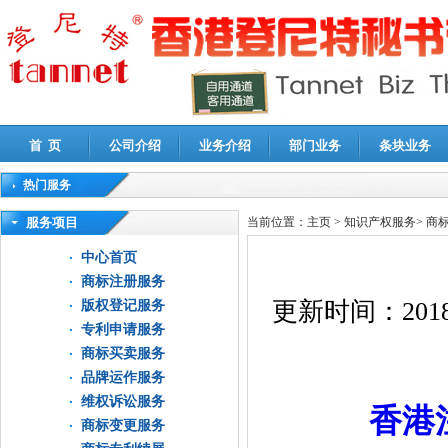
首 页
公司介绍
业务介绍
部门业务
条块业务
热门服务
高新技术企业认定审计
|
企业所得税汇算清缴申报鉴证
|
代理记账
|
深圳公司注销
|
财
服务项目
当前位置：
主页
>
知识产权服务
>
商
中心首页
商标注册服务
更新时间：
2018
版权登记服务
专利申请服务
商标买卖服务
品牌运作服务
维权诉讼服务
香港
商标变更服务