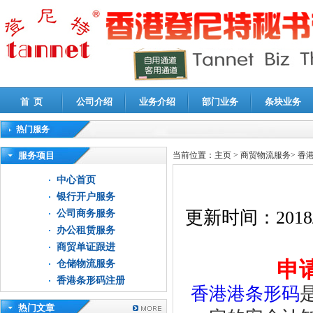
首 页
公司介绍
业务介绍
部门业务
条块业务
热门服务
高新技术企业认定审计
|
企业所得税汇算清缴申报鉴证
|
代理记账
|
深圳公司注销
|
财
服务项目
当前位置：
主页
>
商贸物流服务
>
香
中心首页
银行开户服务
更新时间：
2018
公司商务服务
办公租赁服务
商贸单证跟进
申请
仓储物流服务
香港条形码注册
香港港条形码
热门文章