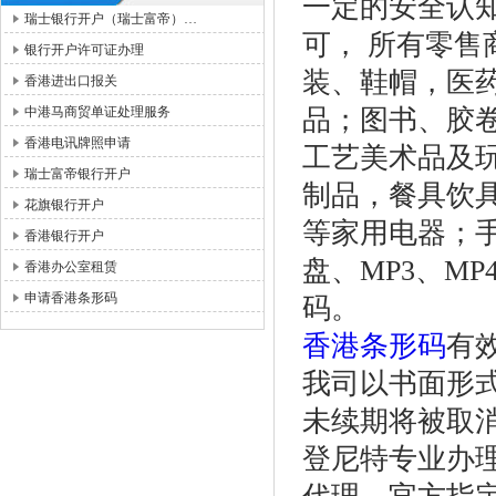
一定的安全认
瑞士银行开户（瑞士富帝）…
可， 所有零
银行开户许可证办理
装、鞋帽，医
香港进出口报关
中港马商贸单证处理服务
品；图书、胶
香港电讯牌照申请
工艺美术品及
瑞士富帝银行开户
制品，餐具饮
花旗银行开户
等家用电器；
香港银行开户
盘、MP3、M
香港办公室租赁
申请香港条形码
码。
香港条形码
有
我司以书面形
未续期将被取
登尼特专业办