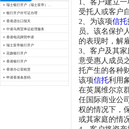
1、客户建立一
瑞士银行开户（瑞士富帝）…
受托人或客户
银行开户许可证办理
2、为该项
信托
香港进出口报关
中港马商贸单证处理服务
员。该名保护
香港电讯牌照申请
的表现时，解
瑞士富帝银行开户
3、客户及其
花旗银行开户
意受惠人成员
香港银行开户
托产生的各种
香港办公室租赁
申请香港条形码
该项
信托
利用
在英属维尔京
任国际商业公
权的情况下，
或其家庭的情