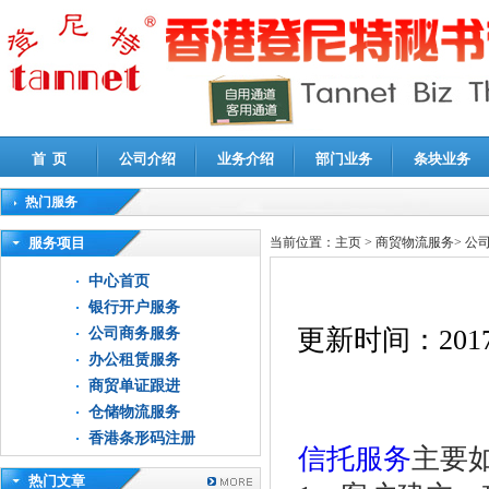
首 页
公司介绍
业务介绍
部门业务
条块业务
热门服务
高新技术企业认定审计
|
企业所得税汇算清缴申报鉴证
|
代理记账
|
深圳公司注销
|
财
服务项目
当前位置：
主页
>
商贸物流服务
>
公
中心首页
银行开户服务
更新时间：
2017
公司商务服务
办公租赁服务
商贸单证跟进
仓储物流服务
香港条形码注册
信托服务
主要
热门文章