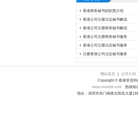
香港商务秘书的职责介绍
香港公司注册法定秘书解说
香港公司注册商务秘书解说
香港公司注册商务秘书服务
香港公司注册法定秘书服务
注册香港公司法定秘书服务
网站首页
|
公司介绍
Copyright © 香港登
www.onobbb.com
热线电话：
地址：深圳市东门南路太阳岛大厦16