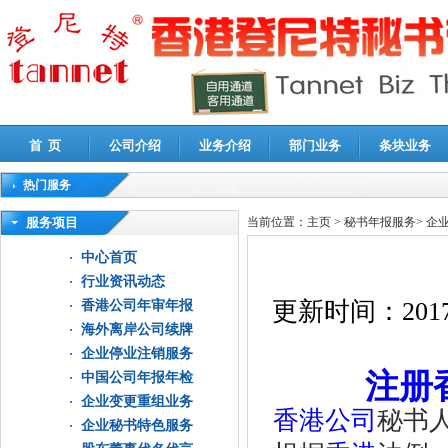
首 页
公司介绍
业务介绍
部门业务
条块业务
热门服务
高新技术企业认定审计
|
企业所得税汇算清缴申报鉴证
|
代理记账
|
深圳公司注销
|
财
服务项目
当前位置：
主页
>
秘书年报服务
>
企
中心首页
行业资讯动态
更新时间：
2017
香港公司年审年报
海外离岸公司续牌
企业停业注销服务
注册
中国公司年报年检
企业变更重组业务
香港公司
秘书
企业秘书特色服务