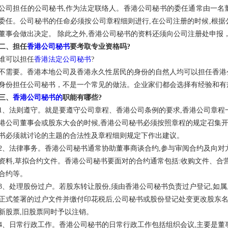
公司担任的公司秘书,作为法定联络人。香港公司秘书的委任通常由一名
委任。公司秘书的任命必须按公司章程细则进行,在公司注册的时候,根据
董事会做出决定。 除此之外,香港公司秘书的资料还须向公司注册处申报
二、担任
香港公司秘书
要考取专业资格吗?
谁可以担任
香港法定公司秘书
?
不需要。香港本地公司及香港永久性居民的身份的自然人均可以担任香港
身份担任公司秘书，不是一个常见的做法。企业家们都会选择有经验和有
三、
香港公司秘书的
职能有哪些?
1、法则遵守。就是要遵守公司章程、香港公司条例的要求,香港公司章程
港公司董事会或股东大会的时候,香港公司秘书必须按照章程的规定召集开
书必须就讨论的主题的合法性及章程细则规定下作出建议。
2、法律事务。香港公司秘书通常协助董事商谈合约,参与审阅合约及向对
资料,草拟合约文件。香港公司秘书要面对的合约通常包括:收购文件、合
合约等。
3、处理股份过户。若股东转让股份,须由香港公司秘书负责过户登记,如
正式签署的过户文件并缴付印花税后,公司秘书或股份登记处变更改股东名
新股票,旧股票同时予以注销。
4、日常行政工作。香港公司秘书的日常行政工作包括组织会议,主要是董