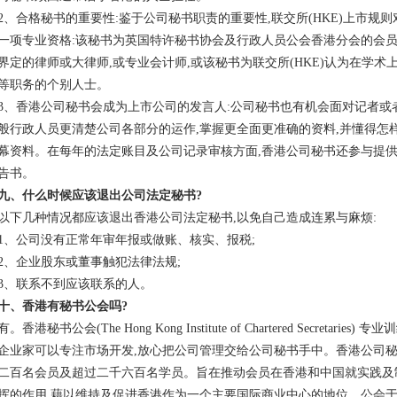
2、合格秘书的重要性:鉴于公司秘书职责的重要性,联交所(HKE)上市规
一项专业资格:该秘书为英国特许秘书协会及行政人员公会香港分会的会员
界定的律师或大律师,或专业会计师,或该秘书为联交所(HKE)认为在学术
等职务的个别人士。
3、香港公司秘书会成为上市公司的发言人:公司秘书也有机会面对记者或
般行政人员更清楚公司各部分的运作,掌握更全面更准确的资料,并懂得怎
幕资料。在每年的法定账目及公司记录审核方面,香港公司秘书还参与提供
告书。
九、什么时候应该退出公司法定秘书?
以下几种情况都应该退出香港公司法定秘书,以免自己造成连累与麻烦:
1、公司没有正常年审年报或做账、核实、报税;
2、企业股东或董事触犯法律法规;
3、联系不到应该联系的人。
十、香港有秘书公会吗?
有。香港秘书公会(The Hong Kong Institute of Chartered Secret
企业家可以专注市场开发,放心把公司管理交给公司秘书手中。香港公司秘
二百名会员及超过二千六百名学员。旨在推动会员在香港和中国就实践及
挥的作用,藉以维持及促进香港作为一个主要国际商业中心的地位。公会于1