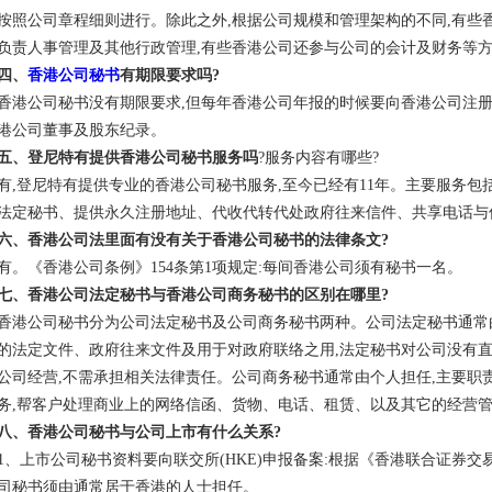
按照公司章程细则进行。除此之外,根据公司规模和管理架构的不同,有些
负责人事管理及其他行政管理,有些香港公司还参与公司的会计及财务等
四、
香港公司秘书
有期限要求吗?
香港公司秘书没有期限要求,但每年香港公司年报的时候要向香港公司注册
港公司董事及股东纪录。
五、登尼特有提供香港公司秘书服务吗
?服务内容有哪些?
有,登尼特有提供专业的香港公司秘书服务,至今已经有11年。主要服务包
法定秘书、提供永久注册地址、代收代转代处政府往来信件、共享电话与
六、香港公司法里面有没有关于香港公司秘书的法律条文?
有。《香港公司条例》154条第1项规定:每间香港公司须有秘书一名。
七、香港公司法定秘书与香港公司商务秘书的区别在哪里?
香港公司秘书分为公司法定秘书及公司商务秘书两种。公司法定秘书通常
的法定文件、政府往来文件及用于对政府联络之用,法定秘书对公司没有
公司经营,不需承担相关法律责任。公司商务秘书通常由个人担任,主要职
务,帮客户处理商业上的网络信函、货物、电话、租赁、以及其它的经营
八、香港公司秘书与公司上市有什么关系?
1、上市公司秘书资料要向联交所(HKE)申报备案:根据《香港联合证券
司秘书须由通常居于香港的人士担任。