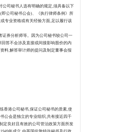
则对公司秘书人选有明确的规定,须具备以下
(即公司秘书公会)、《执行律师条例》所
上或专业资格或有关经验方面,足以履行该
者证券分析师等。因为公司秘书较公司一
样回答不会涉及直接或间接影响股价的内
资料,解答审计师的提问及制定董事会报
aries) 专业训练香港公司秘书,保证公司秘书的质素,使
书公会是独立的专业组织,共有接近四千
制定良好且有效的公司管治政策方面所发
949年成立,由英国伦敦特许秘书及行政