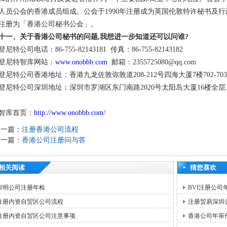
人员公会的香港成员组成。公会于1990年注册成为英国伦敦特许秘书及行政
注册为「香港公司秘书公会」。
十一、关于香港公司秘书的问题,我想进一步知道还可以问谁?
登尼特公司电话：86-755-82143181 传真：86-755-82143182
登尼特智库网站：
www.onobbb.com
邮箱：2355725080@qq.com
登尼特公司香港地址：香港九龙佐敦弥敦道208-212号四海大厦7楼702-70
登尼特公司深圳地址：深圳市罗湖区东门南路2020号太阳岛大厦16楼全层
智库首页：
http://www.onobbb.com/
上一篇：
注册香港公司流程
下一篇：
香港公司注册问与答
相关阅读
猜您喜欢
崇明公司注册年检
BVI注册公司
注册内资自贸区公司流程
注册贸易深圳
注册内资自贸区公司注意事项
香港公司年审