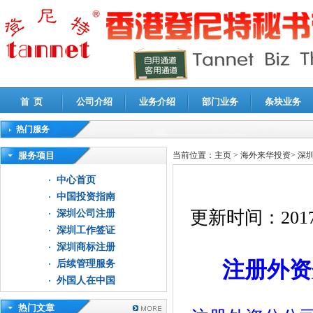
首 页
公司介绍
业务介绍
部门业务
条块业务
热门服务
高新技术企业认定审计
|
企业所得税汇算清缴申报鉴证
|
代理记账
|
深圳公司注销
|
财
服务项目
当前位置：
主页
>
海外来华投资
>
深
中心首页
中国投资指南
更新时间：
2017
深圳公司注册
深圳工作签证
深圳商标注册
注册外资
后续管理服务
外国人在中国
热门文章