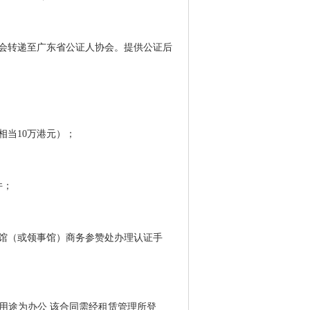
会转递至广东省公证人协会。提供公证后
相当10万港元）；
件；
馆（或领事馆）商务参赞处办理认证手
上用途为办公 该合同需经租赁管理所登