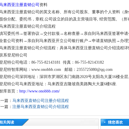
马来西亚注册直销公司
资料
马来西亚注册直销公司的英文名称、所有公司股东、董事的个人资料（身份
股份分配、委托书，章程,公司设立的目的及主营项目等, 经营范围。（
马来西亚注册直销公司介绍流程
填写委托书→签署协议→交付款项→名称查册→亲自到马来西亚签署申请
全套公司资料→亲自到马来西亚开立公司银行账户→申请直销执照→办理
马来西亚注册直销公司介绍流程：具体马来西亚注册直销公司介绍流程详
联系登尼特公司
登尼特公司电话：86-755-82143181 传真：86-755-82143182
登尼特智库网站：www.onobbb.com 邮箱：2355725080@qq.com
登尼特公司深圳地址：深圳市罗湖区东门南路2020号太阳岛大厦16楼全层
登尼特公司马来西亚地址：马来西亚吉隆坡燕美路陶大大厦6楼6座.
智库首页：
http://www.onobbb.com/
上一篇：
马来西亚直销公司注册介绍流程
下一篇：
注册马来西亚直销公司介绍流程
相关阅读
猜您喜欢