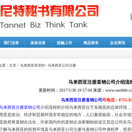
部门业务
条块业务
投融上市
商品资本
企业资讯
报鉴证
|
代理记账
|
深圳公司注销
|
财务顾问
|
税务咨询
位置：
主页
>
马来西亚登尼特
>
马来西亚公司注册
马来西亚注册直销公司介绍流
更新时间：
2017/5/30 19:57:04
来源：
www.onobbb.c
马来西亚注册直销公司
司电话：0755-82
马来西亚注册直销公司
介绍流程的介绍马来西亚位于东南亚的总体环境，人
西亚是政治、经济和贸易环境非常稳定的地方，人口素质较高，社会市场繁
亚政府将直销合法化，许多国内外的直销企业家都纷纷设立其总公司在马
了解马来西亚的投资环境及马来西亚公司注册与直销公司申请程序，登尼