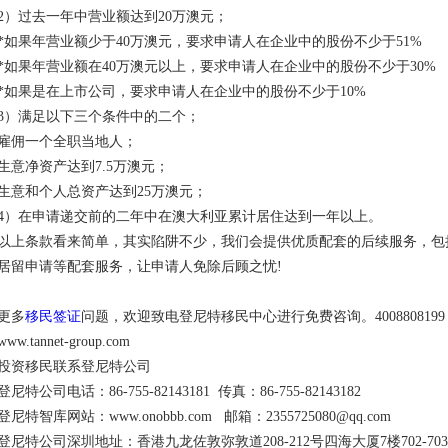
2）过去一年中营业额达到20万澳元；
*如果年营业额少于40万澳元，要求申请人在企业中的股份不少于51%
*如果年营业额在40万澳元以上，要求申请人在企业中的股份不少于30%
*如果是在上市公司，要求申请人在企业中的股份不少于10%
3）满足以下三个条件中的二个；
雇佣一个全职当地人；
生意净资产达到7.5万澳元；
生意和个人总资产达到25万澳元；
4）在申请递交前的二年中在澳大利亚累计居住达到一年以上。
以上条款看来简单，其实陷阱不少，我们会提供优质配套的后续服务，包
居留申请等配套服务，让申请人免除后顾之忧!
更多
移民签证
问题，欢迎致电登尼特移民中心进行免费咨询。4008808199 0755-8
www.tannet-group.com
投资移民联系登尼特公司
登尼特公司电话：86-755-82143181 传真：86-755-82143182
登尼特智库网站：www.onobbb.com 邮箱：2355725080@qq.com
登尼特公司深圳地址：香港九龙佐敦弥敦道208-212号四海大厦7楼702-70