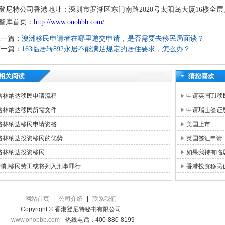
登尼特公司香港地址：深圳市罗湖区东门南路2020号太阳岛大厦16楼全层
智库首页：
http://www.onobbb.com/
上一篇：
澳洲移民申请者在哪里递交申请，是否需要去移民局面谈？
下一篇：
163临居转892永居不能满足规定的居住要求，怎么办？
相关阅读
猜您喜欢
格林纳达移民申请流程
申请英国T1移
格林纳达移民所需文件
申请瑞士签证
格林纳达移民申请资格
美国上市
格林纳达投资移民的优势
英国签证申请
格林纳达投资移民
如果我持有临
剥削移民劳工或将列入刑事罪行
香港投资移民
网站首页
|
公司介绍
|
联系我们
Copyright © 香港登尼特秘书有限公司
www.onobbb.com
热线电话：400-880-8199