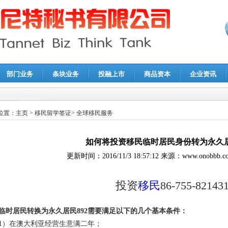
部门业务
条块业务
投融上市
商品资本
企业资讯
报鉴证
|
代理记账
|
深圳公司注销
|
财务顾问
|
税务咨询
位置：
主页
>
移民留学签证
>
全球移民服务
如何将投资移民临时居民身份转为永久
更新时间：
2016/11/3 18:57:12
来源：
www.onobbb.c
投资
移民
86-755-82143
临时居民转换为永久居民892需要满足以下的几个基本条件：
1）在澳大利亚经营生意满二年；