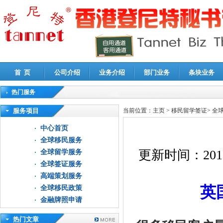
首 页
公司介绍
业务介绍
部门业务
条块业务
热门服务
高新技术企业认定审计
|
企业所得税汇算清缴申报鉴证
|
代理记账
|
深圳公司注销
|
财
服务项目
当前位置：
主页
>
移民留学签证
>
全
中心首页
全球移民服务
更新时间：
201
全球留学服务
全球签证服务
高端策划服务
英
全球移民政策
金融牌照申请
热门文章