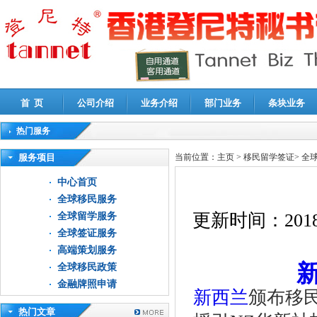
首 页
公司介绍
业务介绍
部门业务
条块业务
热门服务
高新技术企业认定审计
|
企业所得税汇算清缴申报鉴证
|
代理记账
|
深圳公司注销
|
财
服务项目
当前位置：
主页
>
移民留学签证
>
全
中心首页
全球移民服务
更新时间：
2018
全球留学服务
全球签证服务
高端策划服务
全球移民政策
金融牌照申请
新西兰
颁布移
热门文章