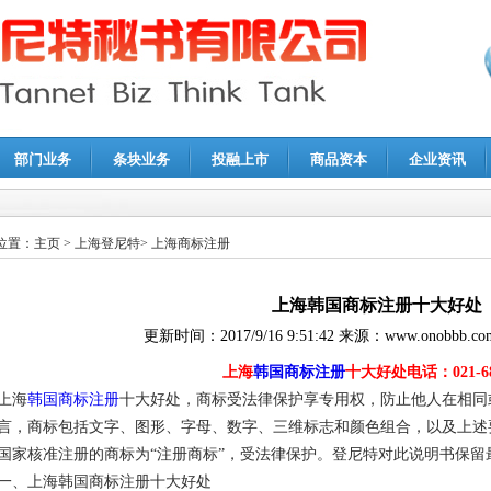
部门业务
条块业务
投融上市
商品资本
企业资讯
报鉴证
|
代理记账
|
深圳公司注销
|
财务顾问
|
税务咨询
位置：
主页
>
上海登尼特
>
上海商标注册
上海韩国商标注册十大好处
更新时间：
2017/9/16 9:51:42
来源：
www.onobbb.co
上海
韩国商标注册
十大好处电话：021-688
上海
韩国商标注册
十大好处，商标受法律保护享专用权，防止他人在相同
言，商标包括文字、图形、字母、数字、三维标志和颜色组合，以及上述
国家核准注册的商标为“注册商标”，受法律保护。登尼特对此说明书保留
一、上海韩国商标注册十大好处