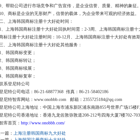
9、帮助公司进行市场竞争和广告宣传，是企业信誉、质量、精神的象征
10、商标是企业的无形财产，信誉的载体，为企业带来可观的经济效益。
二、上海韩国商标注册十大好处时间：
1、上海韩国商标注册十大好处回执时间需：2-3周、上海韩国商标注册
商标注册十大好处注册时间：10-12月、上海韩国商标注册十大好处有效期
三、上海韩国商标注册十大好处其他服务：
1、韩国商标变更；
2、韩国商标转让；
3、韩国商标续展；
4、韩国商标复审；
联系登尼特公司
登尼特公司电话：86-21-68877368 传真：86-21-58402186
登尼特智库网站：www.onobbb.com 邮箱：2355725184@qq.com
登尼特公司上海地址：中国上海市浦东新区浦东南路855号世界广场15楼F
登尼特公司香港地址：香港九龙佐敦弥敦道208-212号四海大厦7楼702-70
智库首页：
http://www.onobbb.com/
上一篇：
上海注册韩国商标九大好处
下一篇：
上海韩国注册商标十大好处