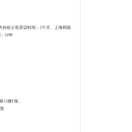
。
十大好处公告异议时间：2个月、上海韩国
：10年
座15楼F座。
3室