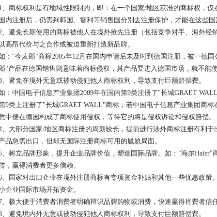
1、商标权利是有地域性限制的，即：在一个国家/地区获准的商标权，仅在
国内注册后，仍需到韩国、智利等销售国分别去注册保护，才能在这些国
2、避免长期使用的商标被他人在境外抢先注册（包括竞争对手、海外经
以高昂代价与之合作或被迫重新打造新品牌。
如："今麦郎"商标2005年12月在国内申请后未及时到德国注册，被一德国
郎"产品在德国销售则意味着商标侵权，其产品要进入德国市场，就不能使
3、避免在境外无意或被动侵犯他人商标权利，导致支付巨额赔偿费。
如：中国电子信息产业集团2009年在国内第9类注册了"长城GRAET WAL
第9类上注册了"长城GRAET WALL"商标；若中国电子信息产业集团
意中便在德国构成了商标使用侵权，等待它的将是侵权诉讼和侵权赔偿。
4、大部分国家/地区商标注册的周期较长，提前进行涉外商标注册有利于
产品急需出口，但却无国际注册商标可用的尴尬局面。
5、树立品牌形象，提升企业品牌价值，塑造国际品牌。如："海尔Haier
传，赢得消费者更多信赖。
6、国家对出口企业在境外注册商标有专项资金补贴和其他一些优惠政策
小企业国际市场开拓资金。
7、极大便于消费者消费者明确辩识品牌购物或消费，快速赢得肖费者信
8、避免境内外无意或被动侵犯他人商标权利，导致支付巨额赔偿费。