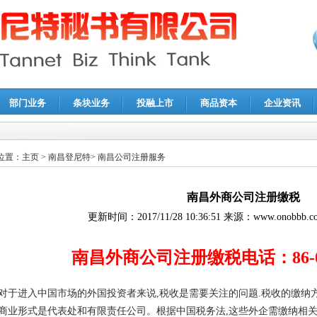
部门业务
条块业务
投融上市
商品资本
企业资讯
报鉴证
|
代理记账
|
深圳公司注销
|
财务顾问
|
税务咨询
位置：
主页
>
南昌登尼特
>
南昌公司注册服务
南昌外商公司注册缴税
更新时间：
2017/11/28 10:36:51
来源：
www.onobbb.c
南昌外商公司注册缴税
电话：86-0
对于进入中国市场的外国投资者来说,税收是需要关注的问题.税收的缴纳
商业形式是代表处和有限责任公司。根据中国税务法,这些外企需缴纳相关