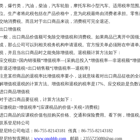
类，爆竹类，汽油，柴油，汽车轮胎，摩托车和小型汽车。适用税率范围从
位。生产者将此税包括在产品价格中，意为此税最终由消费者承担。零售
交纳消费税。而且对于出口商品来说，消费税可完全退还。
出口增值税
一般，出口商品价值额可免除交增值税和消费税。如果商品已离开中国领
成，那么公司可以到相关税务机构申请退税。官方报关单必须附在申请单
税，并且当出口商品时之能免除增值税。退税额计算方法如下：
应交税款=国内销项额*增值税率—[采购总投入*增值税率—非退税额*增值
非退还增值税=出口销售额*[增值税率—退税率]
注意某些商品的退税率比增值税率要小，这就意味着对出口商品征收的全
解增值税退税的计算方法。增值税和退税的税率是17%。应交税款是负数
进口商品增值税
对于进口商品要征税，计算方法如下：
应缴税款=增值税率*[应课税品的价值+关税+消费税]
进口商品的应课税价值包括购买价格、交通和保险费用。看下例，增值税是1
联系登尼特公司
登尼特公司电话：86-755-82143181 传真：86-755-82143182
登尼特智库网站：
www.onobbb.com
邮箱：2355725080@qq.com