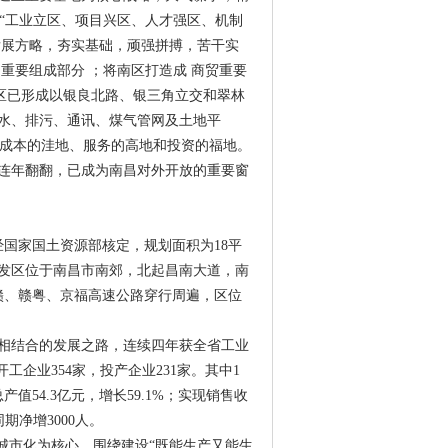
持“工业立区、项目兴区、人才强区、机制
发展方略，夯实基础，顽强拼搏，苦干实
重要组成部分 ；将南区打造成 商贸重要
南区已形成以银良北路、银三角立交和翠林
水、排污、通讯、煤气管网及土地平
为成本的洼地、服务的高地和投资的福地。
连年翻翻，已成为南昌对外开放的重要窗
经国家国土资源部核定，规划面积为18平
开发区位于南昌市南郊，北起昌南大道，南
浙赣、赣粤、京福高速公路穿行周遍，区位
相结合的发展之路，连续四年获全省工业
开工企业354家，投产企业231家。其中1
值54.3亿元，增长59.1%；实现销售收
同期净增3000人。
城市化为核心，围绕建设“既能生产又能生