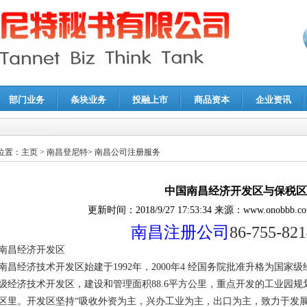
部门业务
条块业务
投融上市
商品资本
企业资讯
报鉴证
|
代理记账
|
深圳公司注销
|
财务顾问
|
税务咨询
位置：
主页
>
南昌登尼特
>
南昌公司注册服务
中国南昌经济开发区与保税区
更新时间：
2018/9/27 17:53:34
来源：
www.onobbb.c
南昌注册公司
86-755-82
南昌经济开发区
南昌经济技术开发区始建于1992年，2000年4 经国务院批准升格为国
级经济技术开发区，建设和管理面积88.6平方公里，重点开发的工业园规
区里。开发区坚持“吸收外资为主，兴办工业为主，出口为主，致力于发展