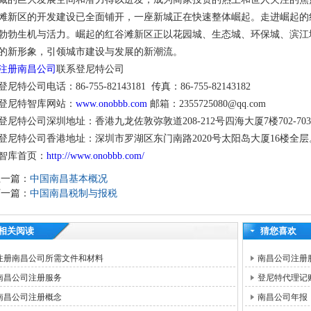
滩新区的开发建设已全面铺开，一座新城正在快速整体崛起。走进崛起的
勃勃生机与活力。崛起的红谷滩新区正以花园城、生态城、环保城、滨江
的新形象，引领城市建设与发展的新潮流。
注册南昌公司
联系登尼特公司
登尼特公司电话：86-755-82143181 传真：86-755-82143182
登尼特智库网站：
www.onobbb.com
邮箱：2355725080@qq.com
登尼特公司深圳地址：香港九龙佐敦弥敦道208-212号四海大厦7楼702-70
登尼特公司香港地址：深圳市罗湖区东门南路2020号太阳岛大厦16楼全层
智库首页：
http://www.onobbb.com/
上一篇：
中国南昌基本概况
下一篇：
中国南昌税制与报税
相关阅读
猜您喜欢
注册南昌公司所需文件和材料
南昌公司注册
南昌公司注册服务
登尼特代理记
南昌公司注册概念
南昌公司年报