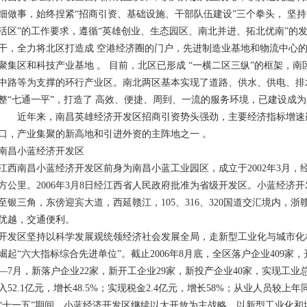
细做事，始终捏紧“招商引资、基础设施、干部队伍建设”三个拳头， 坚
活区”的工作要求，遵循“英雄创业、生态园区、南北并进、拓北优南”的
干，全力将北区打造成 空港经济圈的门户，先进制造业基地和物流中心的
聚集区和科技产业基地 。 目前，北区已形成 “一横二区三纵”的框架，
中路等为支撑的环行产业区。南北两区基本实现了道路、供水、供电、排
整“七通一平”，打造了 高效、便捷、周到、一流的服务环境，已建设成
近年来，南昌英雄经济开发区招商引资势头强劲，主要经济指标增速
口，产业集聚的新高地和引进外资的主阵地之一 。
南昌小蓝经济开发区
江西南昌小蓝经济开发区前身为南昌小蓝工业园区，成立于2002年3月，
方公里。2006年3月8日经江西省人民政府批准为省级开发区。小蓝经济
至银三角，东傍迎宾大道，西延赣江，105、316、320国道交汇境内，
优越，交通便利。
开发区坚持以科学发展观统领经济社会发展全局，走新型工业化与城市化
崛起“六大指标综合先进单位”。截止2006年8月底，全区落户企业409家，
—7月，新落户企业22家，新开工企业29家，新投产企业40家，实现工业总产
入52.1亿元，增长48.5%；实现税金2.4亿元，增长58%；从业人员较上年
“十一五”期间，小蓝经济开发区继续以大开放为主战略，以新型工业化和