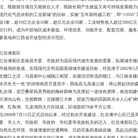
活、既能留住项目又能留住人才、既能长期产生效益又有可持续发展能力
现代化气息浓郁的工业新城”的目标，实施“五年新跨越工程”，即“11050”
业1家，超10亿元企业10家，超亿元企业50家，工业销售收入超过300亿
区行列。成为中部地区成本最低、环境优美、功能齐全、配套完善、服务
要基地和江西省开放型经济示范区。
红谷滩新区
红谷滩新区是南昌市委、市政府为适应现代城市发展的需要，拓展城市规
市格局的形成，实现现代文明花园英雄城市建设目标，经批准于2002年5
北赣江之滨，与昌南中心城隔江相望，东濒滔滔奔流的赣江，与江南名楼
水共长天一色”的诗情画意尽显其中；西临昌九高速公路，倚山势起伏的
礼步湖，层峦叠翠风景秀丽的梅岭群峰为其撑起一道绿色屏障；南连拟建
区湖光山色，交相辉映；北接赣江大桥，碧波万顷的田园风光令人心旷神
洲、红角洲、九龙湖四大片区组成，区域面积78余平方公里。
自2000年7月11日正式启动以来，经过初步开发建设，红谷滩中心区已
委、市人大、市政府、市政协、市纪委等党政机关的迁入，红谷滩新区已
自然生态环境、快速便捷的交通网络、日趋完备的基础设施、高起点的规
藏的巨大发展空间和潜力得以迸发，成为商家投资的热土和世人关注的焦