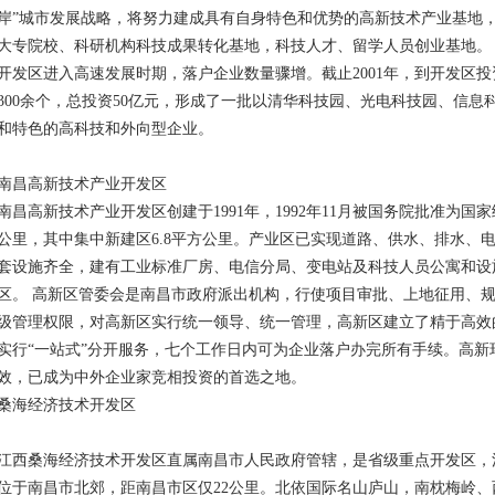
岸”城市发展战略，将努力建成具有自身特色和优势的高新技术产业基地
大专院校、科研机构科技成果转化基地，科技人才、留学人员创业基地。 
开发区进入高速发展时期，落户企业数量骤增。截止2001年，到开发区投
300余个，总投资50亿元，形成了一批以清华科技园、光电科技园、信
和特色的高科技和外向型企业。
南昌高新技术产业开发区
南昌高新技术产业开发区创建于1991年，1992年11月被国务院批准为国
公里，其中集中新建区6.8平方公里。产业区已实现道路、供水、排水、电
套设施齐全，建有工业标准厂房、电信分局、变电站及科技人员公寓和设
区。 高新区管委会是南昌市政府派出机构，行使项目审批、上地征用、
级管理权限，对高新区实行统一领导、统一管理，高新区建立了精于高效
实行“一站式”分开服务，七个工作日内可为企业落户办完所有手续。高
效，已成为中外企业家竞相投资的首选之地。
桑海经济技术开发区
江西桑海经济技术开发区直属南昌市人民政府管辖，是省级重点开发区，
位于南昌市北郊，距南昌市区仅22公里。北依国际名山庐山，南枕梅岭