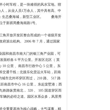
半小时车程，是一块难得的风水宝地。辖
余人，从业人员1万余人，其中具有高、中
定位：生态桑海城，新型工业区。 桑海开
位于新祺周桑海南路1号。
三角开放开发区整合而成的一个省级开发
政府派出机构。 2006 年 7 月，通过国家
工业园和南昌市南大门的银三角产业园，可
发面积各 6 平方公里。开发区北区（ 英
10 公里 、南昌市行政中心 5 公里 。东
公路等交通干线；北接乐化货运火车站，距南
市北外环穿区而过， 210 路、 517 路
距南昌市中心 16 公里 。东起棠墅港；西
纵贯南北， 320 、 105 国道穿区而
来北往车辆的必经之道。园区水系众多，风景秀
造业重要基地为核心战略，大气谋事，精