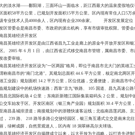
大的淡水湖——鄱阳湖，三面环山一面临水，距江西最大的温泉度假地仅
区面积58平方公里，已规划开发面积15平方公里。区内现有常住人口5万
级专业技术人员4000余人，区内现有企业200余家。 开发区发展
发区管委会是南昌市委、市政府的派出机构，享有市级审批权限。管委会
南昌英雄经济开发区
南昌英雄经济开发区是由江西省昌九工业走廊上的原金牛开放开发区和银
区。 2005 年 6 月 1 日 ，由江西省正式移交南昌市管辖，属南昌市委、市
发改委审核。
南昌英雄经济开发区设为“一区两园”格局，即位于南昌市北大门的英雄
谓称南昌市的“南门北港”。其规划总面积 44.6 平方公里，核定南北两区开
雄工业园）规划面积 14.2 平方公里，区位优越，交通便捷， 距南昌市中心 
临规划建设中的机场快速路；西靠“京九”铁路、 105 国道、昌九高速
昌昌北国际机场 4 公里 ；东南距新赣江国际集装箱码头 2 公里 。规划中的城
公交车始发于区。开发区南区（银三角产业园）规划面积 30.4 平方公里，
至南昌县城排渍道；南接规划中的浙赣快速客运线；北临南昌莲武路。京九铁路
过， 239 路、 218 路等多路公交驶经园区，银三角互通式立交是南
丽，绿树成荫，自然景观迷人，区内有 18 洞翠林高尔夫球场。
南昌英雄经济开发区自揭牌成立以来，以大开放为主战略，以打造先进制