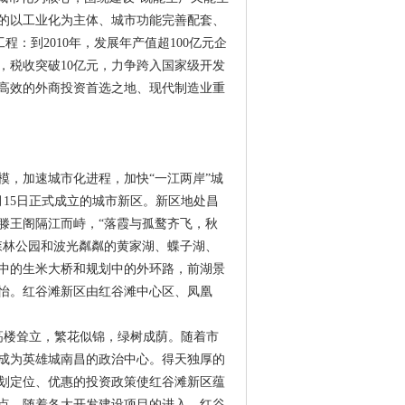
的以工业化为主体、城市功能完善配套、
工程：到2010年，发展年产值超100亿元企
元，税收突破10亿元，力争跨入国家级开发
高效的外商投资首选之地、现代制造业重
模，加速城市化进程，加快“一江两岸”城
月15日正式成立的城市新区。新区地处昌
滕王阁隔江而峙，“落霞与孤鹜齐飞，秋
森林公园和波光粼粼的黄家湖、蝶子湖、
中的生米大桥和规划中的外环路，前湖景
怡。红谷滩新区由红谷滩中心区、凤凰
是高楼耸立，繁花似锦，绿树成荫。随着市
成为英雄城南昌的政治中心。得天独厚的
划定位、优惠的投资政策使红谷滩新区蕴
点。随着各大开发建设项目的进入，红谷