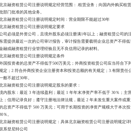
北京融资租赁公司注册说明规定经营范围：.租赁业务；向国内外购买租
批部门批准的其他业务。
北京融资租赁公司注册说明规定时间：营业期限不能超过30年
北京融资租赁公司注册说明规定要求
公司必须是外资公司，且境外股东必须注册满1年以上；融资租赁公司的注
东需提供最近一次的公司审计报告，审计报告需要载明企业总资产不得低于
金融或融资租赁行业管理经验且无不良信用记录的材料。
北京融资租赁公司注册说明规定条件
外国投资者的总资产不得低于500万美元；外商投资租赁公司应当符合下
规定；2.符合外商投资企业注册资本和投资总额的有关规定；3.有限责
一般不超过30年。
北京融资租赁公司注册说明规定股东的要求：
境内股东：最近 3 年连续盈利；最近 1 年年末净资产率不低于 30％；主
上；信用记录良好；遵守注册地法律法规，最近 2 年未发生重大案件或
的总资产不得低于 500 万美元；可用于长期投资的净资产规模大于本次投
30％。
北京融资租赁公司注册说明规定：具体北京融资租赁公司注册说明规定详
联系登尼特公司