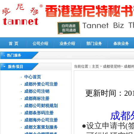
首 页
公司介绍
业务介绍
部门业务
条块业务
热门服务
高新技术企业认定审计
|
企业所得税汇算清缴申报鉴证
|
代理记账
|
深圳公司注销
|
财
服务项目
当前位置：
主页
>
成都登尼特
>
成都
中心首页
成都外资公司注册
更新时间：
201
成都公司注销
成都商标注册
成都公司财税规划
成都
成都条形码注册
成都海外公司注册
●设立申请书(签
成都文案策划服务