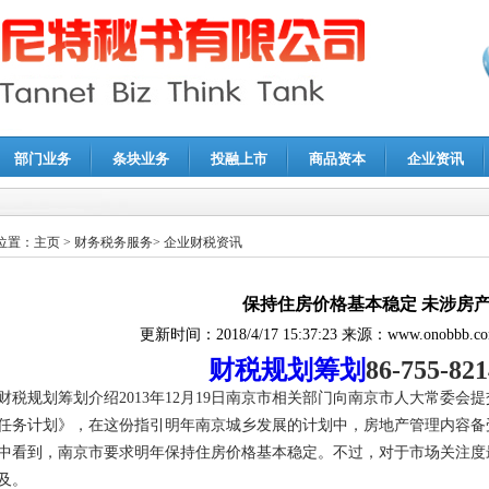
部门业务
条块业务
投融上市
商品资本
企业资讯
报鉴证
|
代理记账
|
深圳公司注销
|
财务顾问
|
税务咨询
位置：
主页
>
财务税务服务
>
企业财税资讯
保持住房价格基本稳定 未涉房
更新时间：
2018/4/17 15:37:23
来源：
www.onobbb.c
财税规划筹划
86-755-82
财税规划筹划介绍2013年12月19日南京市相关部门向南京市人大常委会提
任务计划》，在这份指引明年南京城乡发展的计划中，房地产管理内容备受
中看到，南京市要求明年保持住房价格基本稳定。不过，对于市场关注度
及。