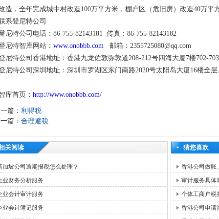
改造，全年完成城中村改造100万平方米，棚户区（危旧房）改造40万平
联系登尼特公司
登尼特公司电话：86-755-82143181 传真：86-755-82143182
登尼特智库网站：
www.onobbb.com
邮箱：2355725080@qq.com
登尼特公司香港地址：香港九龙佐敦弥敦道208-212号四海大厦7楼702-70
登尼特公司深圳地址：深圳市罗湖区东门南路2020号太阳岛大厦16楼全层
智库首页：
http://www.onobbb.com/
上一篇：
利得税
下一篇：
合理避税
相关阅读
猜您喜欢
新加坡公司逾期报税怎么处理？
香港公司做账
企业财务分析服务
审计服务具体
企业会计审计服务
个体工商户税
企业会计簿记服务
香港公司申请