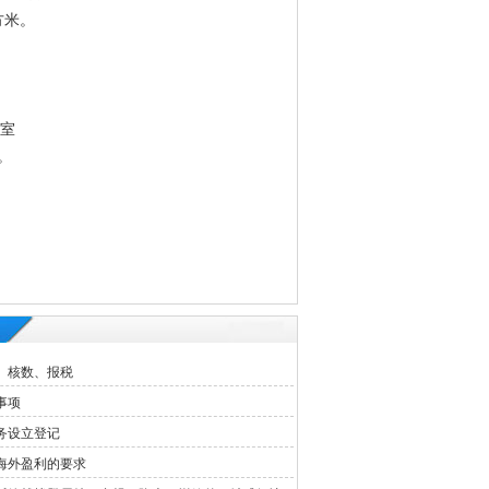
方米。
3室
。
、核数、报税
事项
务设立登记
海外盈利的要求