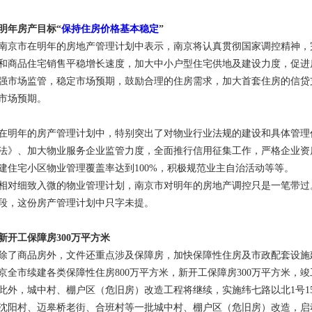
明年房产目标“
保持住房价格基本稳定
”
南京市在明年的房地产管理计划中表示，南京将认真贯彻国家调控精神，
和商品住宅销售平稳增长速度，加大中小户型住宅供地及建设力度，促进
强市场监管，稳定市场预期，鼓励合理的住房需求，加大首套住房的信贷
市场预期。
在明年的房产管理计划中，特别突出了对物业行业法规的建设和具体管理
法》、加大物业服务企业监管力度，全面推行信用征集工作，严格企业资
建住宅小区物业管理覆盖率达到100%，积极规范业主自治活动等等。
相对细致入微的物业管理计划，南京市对明年的房地产调控只是一笔带过
段，这份房产管理计划中只字未提。
新开工保障房300万平方米
除了商品房外，文件还重点涉及保障房，加快保障性住房及市政配套设施
京全市续建各类保障性住房800万平方米，新开工保障房300万平方米，竣
此外，城中村、棚户区（危旧房）改造工程将继续，实施纬七路以北1号1
沈阳村、迈皋桥老街、合班村等一批城中村、棚户区（危旧房）改造，启