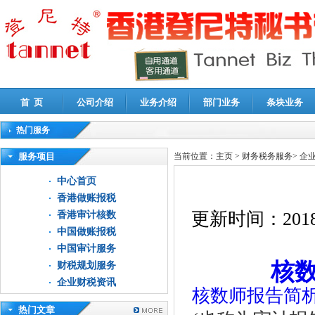
首 页
公司介绍
业务介绍
部门业务
条块业务
热门服务
高新技术企业认定审计
|
企业所得税汇算清缴申报鉴证
|
代理记账
|
深圳公司注销
|
财
服务项目
当前位置：
主页
>
财务税务服务
>
企
中心首页
香港做账报税
更新时间：
2018
香港审计核数
中国做账报税
中国审计服务
核
财税规划服务
企业财税资讯
核数师报告简
热门文章