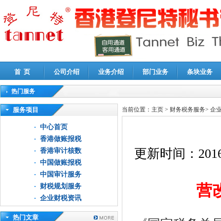
首 页
公司介绍
业务介绍
部门业务
条块业务
热门服务
高新技术企业认定审计
|
企业所得税汇算清缴申报鉴证
|
代理记账
|
深圳公司注销
|
财
服务项目
当前位置：
主页
>
财务税务服务
>
企
中心首页
香港做账报税
更新时间：
2016
香港审计核数
中国做账报税
中国审计服务
营改
财税规划服务
企业财税资讯
热门文章