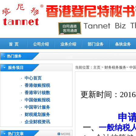
首 页
公司介绍
业务介绍
部门业务
条块业务
热门服务
高新技术企业认定审计
|
企业所得税汇算清缴申报鉴证
|
代理记账
|
深圳公司注销
|
财
服务项目
当前位置：
主页
>
财务税务服务
>
中
中心首页
香港做账报税
更新时间：
2016
香港审计核数
中国做账报税
中国审计服务
申
财税规划服务
企业财税资讯
一、
一般纳税
热门文章