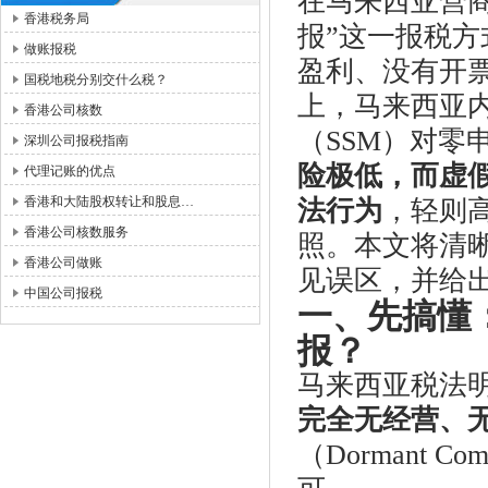
在马来西亚营
香港税务局
报”这一报税
做账报税
盈利、没有开
国税地税分别交什么税？
上，马来西亚内
香港公司核数
（SSM）对零
深圳公司报税指南
险极低，而虚
代理记账的优点
香港和大陆股权转让和股息…
法行为
，轻则
香港公司核数服务
照。本文将清
香港公司做账
见误区，并给
中国公司报税
一、先搞懂
报？
马来西亚税法明确规
完全无经营、
（Dormant