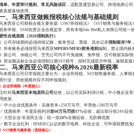
清单、年度审计规则、常见风险误区
，适配普通贸易公司、跨境电商公司
者直接落地使用。
一、马来西亚做账报税核心法规与基础规则
马来西亚公司财税合规主要依据《1967所得税法》《SST销售与服务税法
税务申报、SSM负责企业合规监管，所有本地Sdn Bhd私人有限公司统
硬性合规底线（2026强制执行）
1. 公司存续期间必须持续记账，账务凭证、票据、流水记录
强制留存7年
2. 所有账务必须按照马来西亚
MPERS/MFRS财务准则
编制，禁止国内账
3. 新公司、休眠公司、空壳公司均不可免做账、免申报，仅可根据实际
4. 营业额达标企业必须强制注册SST税号，按时完成双月申报，逾期直
二、马来西亚公司核心税种&2026最新税率
马来西亚公司日常报税主要分为：企业所得税、SST销售服务税、人事税务（E
营行业、营收规模对应不同申报规则。
1. 企业所得税（年度核心）
仅针对
马来西亚本地居民公司
征收，以公司实际利润计税，中小微企业享
用政策。
✅ 中小企业优惠条件：实缴资本≤250万马币、年营收≤500万马币
✅ 优惠税率：年度应税利润
首60万马币按17%
征收，超出部分按24%征收
✅ 大型企业/非居民企业：统一按
24%
全额征收，无阶梯优惠
✅ 数字企业红利：经MDEC认证的数字电商、科技企业，可申请税费抵
2. SST销售与服务税（流转核心）