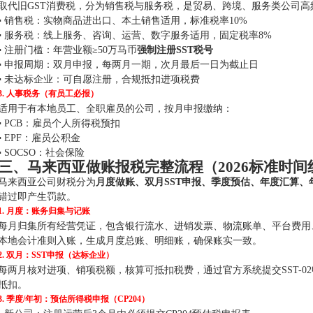
取代旧GST消费税，分为销售税与服务税，是贸易、跨境、服务类公司高
▪️ 销售税：实物商品进出口、本土销售适用，标准税率10%
▪️ 服务税：线上服务、咨询、运营、数字服务适用，固定税率8%
▪️ 注册门槛：年营业额≥50万马币
强制注册SST税号
▪️ 申报周期：双月申报，每两月一期，次月最后一日为截止日
▪️ 未达标企业：可自愿注册，合规抵扣进项税费
3. 人事税务（有员工必报）
适用于有本地员工、全职雇员的公司，按月申报缴纳：
▪️ PCB：雇员个人所得税预扣
▪️ EPF：雇员公积金
▪️ SOCSO：社会保险
三、马来西亚做账报税完整流程（2026标准时间
马来西亚公司财税分为
月度做账、双月SST申报、季度预估、年度汇算、
错过即产生罚款。
1. 月度：账务归集与记账
每月归集所有经营凭证，包含银行流水、进销发票、物流账单、平台费用
本地会计准则入账，生成月度总账、明细账，确保账实一致。
2. 双月：SST申报（达标企业）
每两月核对进项、销项税额，核算可抵扣税费，通过官方系统提交SST-0
抵扣。
3. 季度/年初：预估所得税申报（CP204）