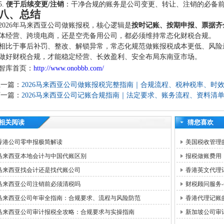
5.
便于后续变更/注销
：干净合规的账务是公司变更、转让、注销的必备
八、总结
2026年马来西亚公司做账报税，核心逻辑是
按时记账、按期申报、票据齐
体经营、跨境电商，还是空壳备用公司，都必须维持常态化财税合规。
相比于事后补罚、整改、解锁异常，常态化规范做账报税成本更低、风险
做好财税合规，才能稳定经营、长效盈利、安全布局东南亚市场。
智库首页：
http://www.onobbb.com/
上一篇：
2026马来西亚公司做账报税完整指南｜合规流程、税种税率、时
下一篇：
2026马来西亚公司记账合规指南｜法定要求、账务流程、资料清
相关阅读
猜您喜欢
香港公司零申报极简解读
美国税收管理
马来西亚本地会计与中国代账区别
报税做账费用
马来西亚找会计还是找代账公司
香港英文代理
马来西亚公司注销前必须清税吗
财税顾问服务
马来西亚公司年审全指南：合规要求、流程与风险防范
香港代理记账
马来西亚公司审计报税全攻略：合规要求与实操指南
新加坡公司审