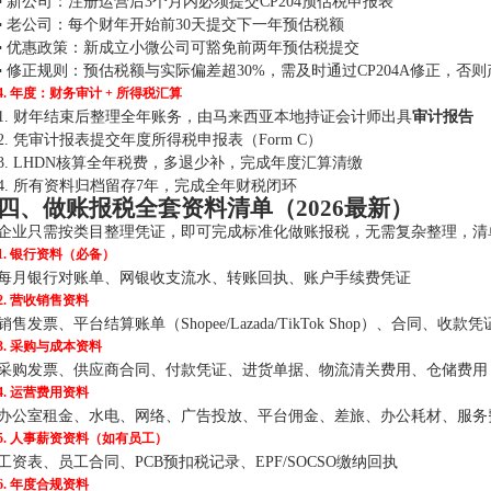
▪️ 新公司：注册运营后3个月内必须提交CP204预估税申报表
▪️ 老公司：每个财年开始前30天提交下一年预估税额
▪️ 优惠政策：新成立小微公司可豁免前两年预估税提交
▪️ 修正规则：预估税额与实际偏差超30%，需及时通过CP204A修正，否
4. 年度：财务审计 + 所得税汇算
1. 财年结束后整理全年账务，由马来西亚本地持证会计师出具
审计报告
2. 凭审计报表提交年度所得税申报表（Form C）
3. LHDN核算全年税费，多退少补，完成年度汇算清缴
4. 所有资料归档留存7年，完成全年财税闭环
四、做账报税全套资料清单（2026最新）
企业只需按类目整理凭证，即可完成标准化做账报税，无需复杂整理，清
1. 银行资料（必备）
每月银行对账单、网银收支流水、转账回执、账户手续费凭证
2. 营收销售资料
销售发票、平台结算账单（Shopee/Lazada/TikTok Shop）、合同、
3. 采购与成本资料
采购发票、供应商合同、付款凭证、进货单据、物流清关费用、仓储费用
4. 运营费用资料
办公室租金、水电、网络、广告投放、平台佣金、差旅、办公耗材、服务
5. 人事薪资资料（如有员工）
工资表、员工合同、PCB预扣税记录、EPF/SOCSO缴纳回执
6. 年度合规资料