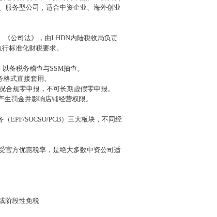
、服务型公司，适合中资企业、海外创业
》《公司法》，由LHDN内陆税收局负责
一执行标准化财税要求。
，以备税务稽查与SSM抽查。
务格式直接套用。
情况合规零申报，不可长期虚假零申报。
接产生罚金并影响店铺经营权限。
PF/SOCSO/PCB）三大板块，不同经
受官方优惠税率，是绝大多数中资公司适
免或阶段性免税