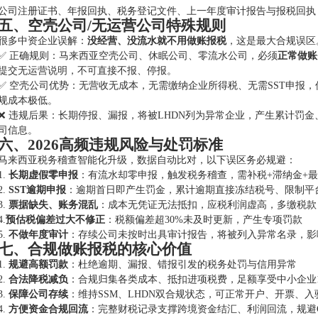
公司注册证书、年报回执、税务登记文件、上一年度审计报告与报税回执
五、空壳公司/无运营公司特殊规则
很多中资企业误解：
没经营、没流水就不用做账报税
，这是最大合规误区
✅ 正确规则：马来西亚空壳公司、休眠公司、零流水公司，必须
正常做账
提交无运营说明，不可直接不报、停报。
✅ 空壳公司优势：无营收无成本，无需缴纳企业所得税、无需SST申报
规成本极低。
❌ 违规后果：长期停报、漏报，将被LHDN列为异常企业，产生累计罚
司信息。
六、2026高频违规风险与处罚标准
马来西亚税务稽查智能化升级，数据自动比对，以下误区务必规避：
1.
长期虚假零申报
：有流水却零申报，触发税务稽查，需补税+滞纳金+最高
2.
SST逾期申报
：逾期首日即产生罚金，累计逾期直接冻结税号、限制平
3.
票据缺失、账务混乱
：成本无凭证无法抵扣，应税利润虚高，多缴税款
4.
预估税偏差过大不修正
：税额偏差超30%未及时更新，产生专项罚款
5.
不做年度审计
：存续公司未按时出具审计报告，将被列入异常名录，影
七、合规做账报税的核心价值
1.
规避高额罚款
：杜绝逾期、漏报、错报引发的税务处罚与信用异常
2.
合法降税减负
：合规归集各类成本、抵扣进项税费，足额享受中小企业
3.
保障公司存续
：维持SSM、LHDN双合规状态，可正常开户、开票、
4.
方便资金合规回流
：完整财税记录支撑跨境资金结汇、利润回流，规避C