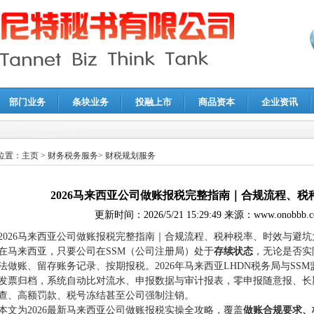
部门业务
条块业务
投融上市
商品资本
企业资讯
报鉴证
|
代理记账
|
深圳公司注销
|
财务顾问
|
税务咨询
位置：
主页
>
财务税务服务
>
财税规划服务
2026马来西亚公司做账报税完整指南｜合规流程、
更新时间：
2026/5/21 15:29:49
来源：
www.onobbb.
2026马来西亚公司做账报税完整指南｜合规流程、税种税率、时效与避坑
在马来西亚，只要公司在SSM（公司注册局）处于
存续状态
，无论是否实
法做账、留存账务记录、按期报税。2026年马来西亚LHDN税务局与S
发票归档，系统自动比对流水、申报数据与审计报表，零申报随意报、长
查、高额罚款、税号冻结甚至公司强制注销。
本文为2026最新马来西亚公司做账报税实操全攻略，覆盖
做账合规要求、