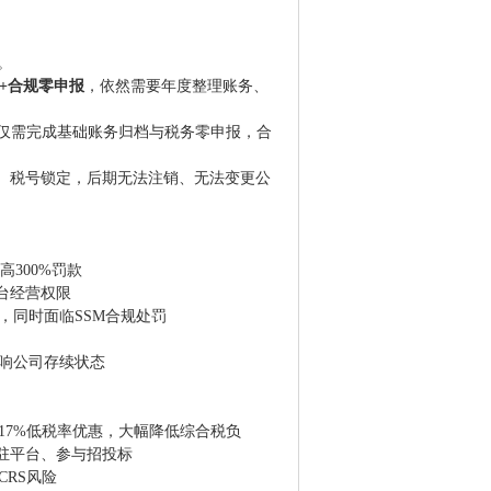
。
+合规零申报
，依然需要年度整理账务、
，仅需完成基础账务归档与税务零申报，合
金、税号锁定，后期无法注销、无法变更公
300%罚款
台经营权限
，同时面临SSM合规处罚
响公司存续状态
17%低税率优惠，大幅降低综合税负
入驻平台、参与招投标
RS风险