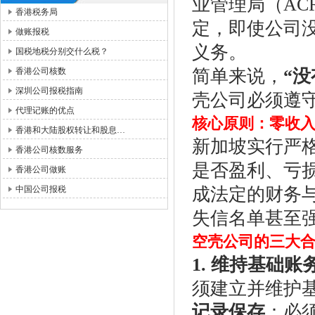
业管理局（AC
香港税务局
定，即使公司
做账报税
义务。
国税地税分别交什么税？
香港公司核数
简单来说，
“
深圳公司报税指南
壳公司必须遵
代理记账的优点
核心原则：零收
香港和大陆股权转让和股息…
新加坡实行严
香港公司核数服务
是否盈利、亏
香港公司做账
中国公司报税
成法定的财务
失信名单甚至
空壳公司的三大
1. 维持基础
须建立并维护
记录保存
：必