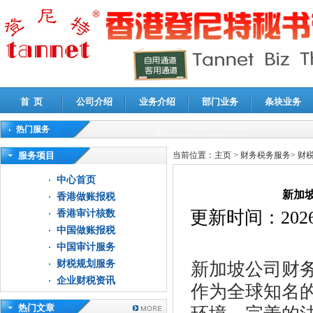
首 页
公司介绍
业务介绍
部门业务
条块业务
热门服务
高新技术企业认定审计
|
企业所得税汇算清缴申报鉴证
|
代理记账
|
深圳公司注销
|
财
服务项目
当前位置：
主页
>
财务税务服务
>
财
中心首页
新加
香港做账报税
更新时间：
2026
香港审计核数
中国做账报税
中国审计服务
财税规划服务
新加坡公司财
企业财税资讯
作为全球知名
热门文章