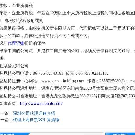
季报：企业所得税
年报：企业所得税、年薪在12万以上个人所得税以上报税时间根据各地
3、报税延误和政府罚则
如果延误报税，由税务机关责令限期改正，代理记账可以处二千元以下的
以下的罚款，具体根据违法行为不同而处罚不同。
深圳
代理记账
帐册的保存
根据中国的公司法，凡是在中国注册的公司，必须妥善储存相关的账簿，
阅。
联系登尼特公司
登尼特公司电话：86-755-82143181 传真：86-755-82143182
登尼特注册中心网站：www.tannet-holding.com 邮箱：2355725080@qq.co
登尼特公司深圳地址：深圳市罗湖区东门南路2020号太阳岛大厦16楼全层
登尼特公司香港地址：香港九龙佐敦弥敦道208-212号四海大厦7楼702-70
智库首页：
http://www.onobbb.com/
上一篇：
深圳公司代理记账介绍
下一篇：
代理上海自贸区汇算清缴