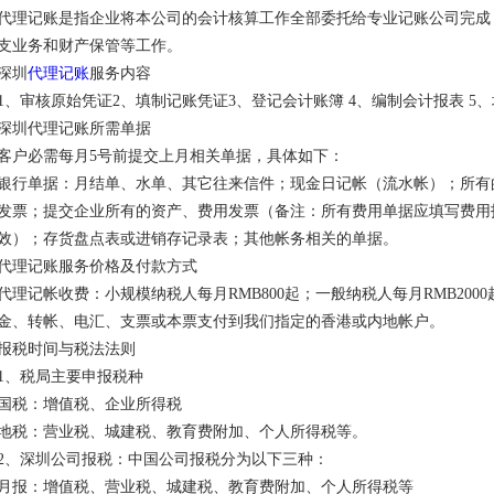
代理记账是指企业将本公司的会计核算工作全部委托给专业记账公司完成
支业务和财产保管等工作。
深圳
代理记账
服务内容
1、审核原始凭证2、填制记账凭证3、登记会计账簿 4、编制会计报表 5
深圳代理记账所需单据
客户必需每月5号前提交上月相关单据，具体如下：
银行单据：月结单、水单、其它往来信件；现金日记帐（流水帐）；所有
发票；提交企业所有的资产、费用发票（备注：所有费用单据应填写费用
效）；存货盘点表或进销存记录表；其他帐务相关的单据。
代理记账服务价格及付款方式
代理记帐收费：小规模纳税人每月RMB800起；一般纳税人每月RMB20
金、转帐、电汇、支票或本票支付到我们指定的香港或内地帐户。
报税时间与税法法则
1、税局主要申报税种
国税：增值税、企业所得税
地税：营业税、城建税、教育费附加、个人所得税等。
2、深圳公司报税：中国公司报税分为以下三种：
月报：增值税、营业税、城建税、教育费附加、个人所得税等