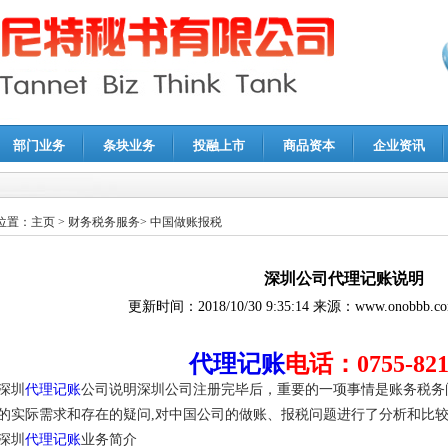
部门业务
条块业务
投融上市
商品资本
企业资讯
报鉴证
|
代理记账
|
深圳公司注销
|
财务顾问
|
税务咨询
位置：
主页
>
财务税务服务
>
中国做账报税
深圳公司代理记账说明
更新时间：
2018/10/30 9:35:14
来源：
www.onobbb.c
代理记账
电话：0755-821
深圳
代理记账
公司说明深圳公司注册完毕后，重要的一项事情是账务税务
的实际需求和存在的疑问,对中国公司的做账、报税问题进行了分析和比较
深圳
代理记账
业务简介