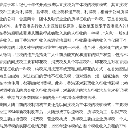
香港于本世纪七十年代开始形成以直接税为主体税的税收模式。其直接税
税种主要为:利得税、薪俸税、物业税和遗产税。利得税，相当于公司所
业的公司、合股商号、团体及独资企业的所得征收的一种税。它是香港最
的45%。由于香港实行收入来源管辖权原则，征收范围仅限于香港境内
在香港服职或受雇从而获得或赚取入息的人征收的一种税，”入息”一般
等收入。由于香港实行收入来源管辖原则，征收薪俸税的收入也仅限于个
对香港的土地及楼宇的收租业主征收的一种税。遗产税，是对死亡的人在
人缴纳，征税的遗产是指死亡人生前所能支配和拥有的财产权益，包括不
香港的间接税主要有印花税、消费税及几个零星税种。印花税是对在香港
凭证征收的一种税，纳税采用按定率或定额加贴印花的方式，在香港应贴
港是自由港，对进出口的货物不征收关税，但对酒类、烟、碳氢油类、饮
在本地使用，都要缴纳消费税。此外，香港还对彩票收入征收博彩税；对
对酒楼旅店的房金收入征收房租税；对新购进的汽车征收汽车首次登记税
税。香港与大多数国家不同的是不征收增值税或销售税。
我国大陆目前的税制结构主要还是以间接税为主体税的税收模式，主要税
经过1994年新税制改革后，大陆形成了以流转税、所得税为主，以财产
税主要由增值税、消费税、营业税构成，所得税主要由企业所得税、个人
与所得税的实际征收情况看，1995年流转税约占整个税收收入总额的77