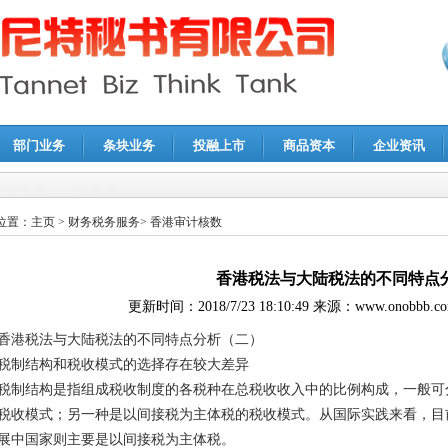
部门业务
条块业务
投融上市
商品资本
企业资讯
报鉴证
|
代理记账
|
深圳公司注销
|
财务顾问
|
税务咨询
位置：
主页
>
财务税务服务
>
香港审计核数
香港税法与大陆税法的不同特点
更新时间：
2018/7/23 18:10:49
来源：
www.onobbb.c
香港税法与大陆税法的不同特点分析（二）
税制结构和税收模式的选择存在较大差异
税制结构是指组成税收制度的各税种在总税收收入中的比例构成，一般可
税收模式；另一种是以间接税为主体税的税收模式。从国际实践来看，目
展中国家则主要是以间接税为主体税。