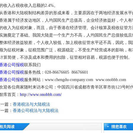
的收入占税收收入总额的2.4%。
从香港和大陆税制结构差异的形成来看，主要原因在于两地经济发展水平
香港属于经济发达地区，人均国民生产总值高，企业经济效益好，个人有
的收入为征税对象，而且，由于香港在经济管理、会计核算及税收征管方
实施奠定了基础。我国大陆是一个生产力不高，人均国民生产总值较低且
整体经济效益较差，个人收入较低，加上税收征管水平还不高，因此，我
额为征税对象，征税范围广泛，税源稳定，不受生产经营成本的影响，有
计算简便，不涉及成本和费用的扣除，征管相对容易，税源也便于控制。
香港公司报税
联系我们
香港公司报税
服务热线：028-86676605 86676601
香港公司报税
服务网站：www.chengdu-company.com www.onobbb.com
欢迎各位商家随时来访本公司：中国四川省成都市青羊区草市街123号时代锋
智库首页：
http://www.onobbb.com/
上一篇：
香港税法与大陆税法
下一篇：
香港公司税法与大陆税法
相关阅读
猜您喜欢