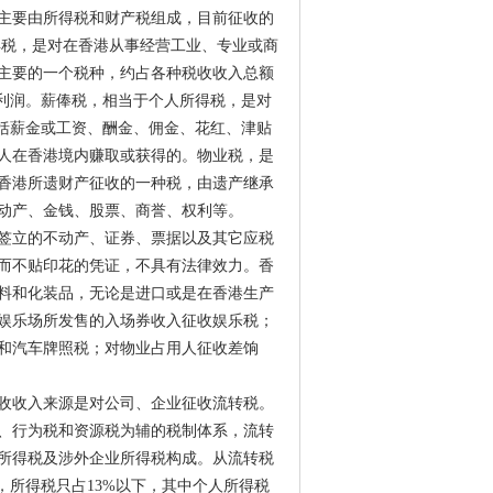
主要由所得税和财产税组成，目前征收的
得税，是对在香港从事经营工业、专业或商
主要的一个税种，约占各种税收收入总额
的利润。薪俸税，相当于个人所得税，是对
包括薪金或工资、酬金、佣金、花红、津贴
人在香港境内赚取或获得的。物业税，是
香港所遗财产征收的一种税，由遗产继承
动产、金钱、股票、商誉、权利等。
签立的不动产、证券、票据以及其它应税
而不贴印花的凭证，不具有法律效力。香
料和化装品，无论是进口或是在香港生产
娱乐场所发售的入场券收入征收娱乐税；
和汽车牌照税；对物业占用人征收差饷
收收入来源是对公司、企业征收流转税。
税、行为税和资源税为辅的税制体系，流转
所得税及涉外企业所得税构成。从流转税
%，所得税只占13%以下，其中个人所得税