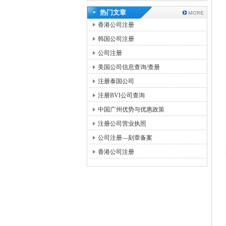
热门文章
香港公司注册
韩国公司注册
公司注册
美国公司信息查询/查册
注册泰国公司
注册BVI公司查询
中国广州优势与优惠政策
注册公司营业执照
公司注册—刻章备案
香港公司注册