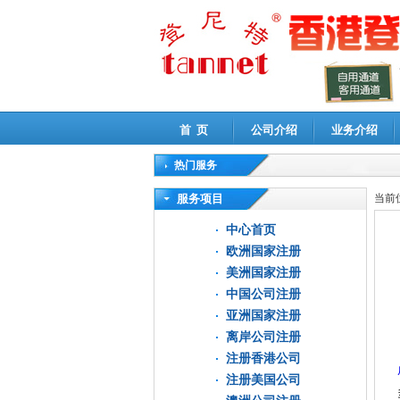
首 页
公司介绍
业务介绍
热门服务
高新技术企业认定审计
|
企业所得税汇算清缴申
服务项目
当前
中心首页
欧洲国家注册
美洲国家注册
中国公司注册
亚洲国家注册
离岸公司注册
注册香港公司
注册美国公司