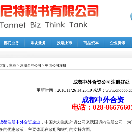
部门业务
条块业务
投融上市
商品资本
企业资讯
报鉴证
|
代理记账
|
深圳公司注销
|
财务顾问
|
税务咨询
位置：
主页
>
注册全球公司
>
中国公司注册
成都中外合资公司注册好处
更新时间：
2018/11/26 14:23:19
来源：
www.onobbb.c
成都中外合资
电话：028-8667660
成都注册中外合资企业
，中国大力鼓励外资公司来我国境内注册公司，为
多的优惠政策，主要体现在政府和银行的支持方面。