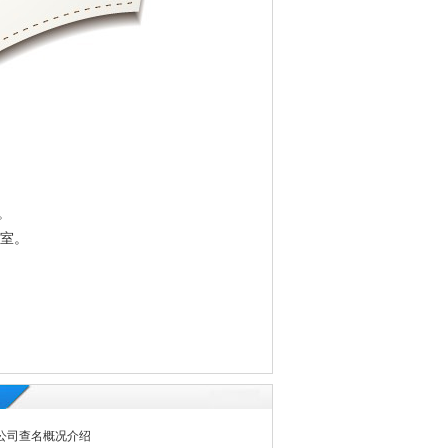
。
3室。
公司查名概况介绍