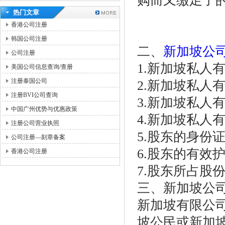
购而又缴足了
热门文章
香港公司注册
韩国公司注册
二、
新加坡公
公司注册
1.新加坡私人
美国公司信息查询/查册
注册泰国公司
2.新加坡私人
注册BVI公司查询
3.新加坡私人
中国广州优势与优惠政策
4.新加坡私人
注册公司营业执照
5.股东的身份
公司注册—刻章备案
6.股东的有效
香港公司注册
7.股东所占股
三、新加坡公
新加坡有限公
坡公民或新加