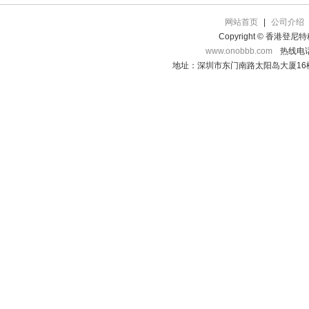
网站首页
|
公司介绍
Copyright © 香港登
www.onobbb.com
热线电话：
地址：深圳市东门南路太阳岛大厦16