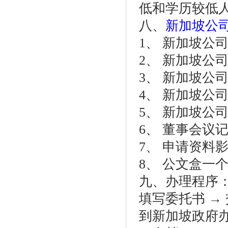
低和学历较低
八、
新加坡公
1、 新加坡公
2、 新加坡公
3、 新加坡公
4、 新加坡公
5、 新加坡公
6、 董事会议
7、 申请资料
8、 公文盒一个
九、办理程序
填写委托书 →
到新加坡政府办