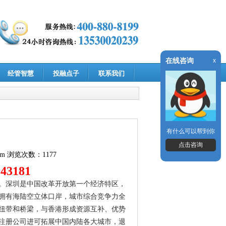
在线咨询
x
经管智慧
投融点子
联系我们
有什么可以帮到你
点击咨询
om
浏览次数：1177
43181
0万。深圳是中国改革开放第一个经济特区，
拥有海陆空立体口岸，城市综合竞争力全
纽带和桥梁，与香港形成资源互补、优势
注册公司进可拓展中国内陆各大城市，退