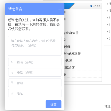
热门文章
请您留言
香港公司注册
韩国公司注册
感谢您的关注，当前客服人员不在
线，请填写一下您的信息，我们会
公司注册
尽快和您联系。
美国公司信息查询/查册
注册泰国公司
注册BVI公司查询
中国广州优势与优惠政策
注册公司营业执照
公司注册—刻章备案
香港公司注册
提交
地址