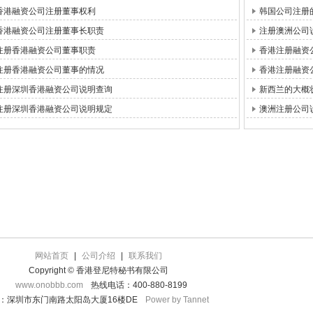
香港融资公司注册董事权利
韩国公司注册
香港融资公司注册董事长职责
注册澳洲公司
注册香港融资公司董事职责
香港注册融资
注册香港融资公司董事的情况
香港注册融资
注册深圳香港融资公司说明查询
新西兰的大概
注册深圳香港融资公司说明规定
澳洲注册公司
网站首页
|
公司介绍
|
联系我们
Copyright © 香港登尼特秘书有限公司
www.onobbb.com
热线电话：400-880-8199
：深圳市东门南路太阳岛大厦16楼DE
Power by Tannet