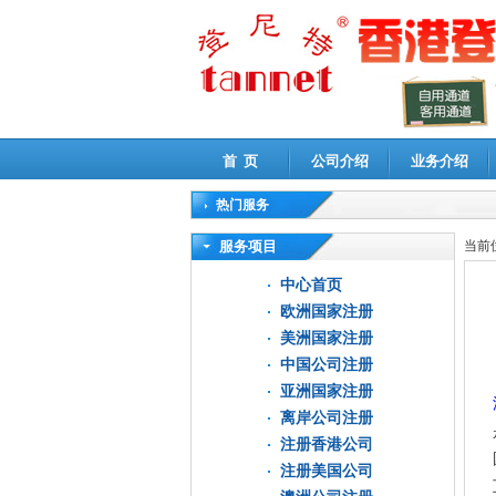
首 页
公司介绍
业务介绍
热门服务
高新技术企业认定审计
|
企业所得税汇算清缴申
服务项目
当前
中心首页
欧洲国家注册
美洲国家注册
中国公司注册
亚洲国家注册
离岸公司注册
注册香港公司
注册美国公司