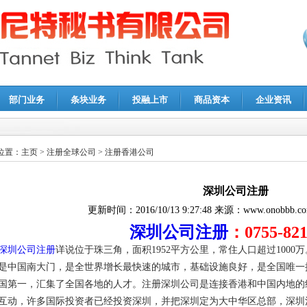
部门业务
条块业务
投融上市
商品资本
企业资讯
报鉴证
|
代理记账
|
深圳公司注销
|
财务顾问
|
税务咨询
位置：
主页
>
注册全球公司
>
注册香港公司
深圳公司注册
更新时间：
2016/10/13 9:27:48
来源：
www.onobbb.c
深圳公司注册
：0755-821
深圳公司注册
详说位于珠三角，面积1952平方公里，常住人口超过100
是中国南大门，是全世界增长最快速的城市，基础设施良好，是全国唯一
国第一，汇集了全国各地的人才。注册深圳公司是连接香港和中国内地的
互动，许多国际投资者已经投资深圳，并把深圳定为大中华区总部，深圳