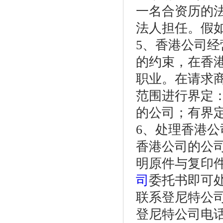
一名合资历的
法人担任。假
5、香港公司
的约束，在香
职业。在请求
范围进行界定
的公司；有界
6、处理香港
香港公司的公
明原件与复印
司
委托书即可
联系登尼特公
登尼特公司电话：86