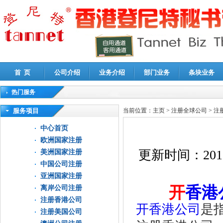
首 页
公司介绍
业务介绍
部门业务
条块业务
热门服务
高新技术企业认定审计
|
企业所得税汇算清缴申报鉴证
|
代理记账
|
深圳公司注销
|
财
服务项目
当前位置：
主页
>
注册全球公司
>
注
中心首页
欧洲国家注册
更新时间：
201
美洲国家注册
中国公司注册
亚洲国家注册
开
香港
离岸公司注册
注册香港公司
开香港公司
是
注册美国公司