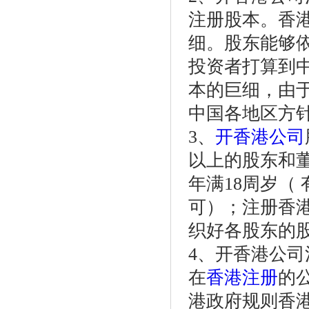
注册股本。香
细。股东能够
投资者打算到
本的巨细，由
中国各地区方
3、
开香港公司
以上的股东和
年满18周岁（
可）；注册香
织好各股东的
4、开香港公
在
香港注册
的
港政府规则香