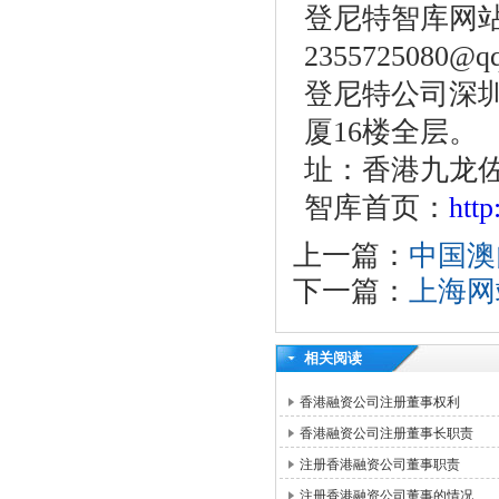
登尼特智库网
2355725080@q
登尼特公司深圳
厦16楼
址：香港九龙佐敦
智库首页：
htt
上一篇：
中国澳
下一篇：
上海网
相关阅读
香港融资公司注册董事权利
香港融资公司注册董事长职责
注册香港融资公司董事职责
注册香港融资公司董事的情况