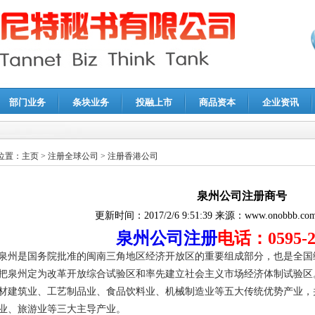
部门业务
条块业务
投融上市
商品资本
企业资讯
报鉴证
|
代理记账
|
深圳公司注销
|
财务顾问
|
税务咨询
位置：
主页
>
注册全球公司
>
注册香港公司
泉州公司注册商号
更新时间：
2017/2/6 9:51:39
来源：
www.onobbb.co
泉州公司注册
电话：0595-2
泉州是国务院批准的闽南三角地区经济开放区的重要组成部分，也是全国
把泉州定为改革开放综合试验区和率先建立社会主义市场经济体制试验区
材建筑业、工艺制品业、食品饮料业、机械制造业等五大传统优势产业，
业、旅游业等三大主导产业。