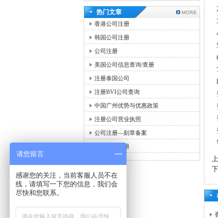
热门文章
香港公司注册
韩国公司注册
公司注册
美国公司信息查询/查册
注册泰国公司
注册BVI公司查询
中国广州优势与优惠政策
注册公司营业执照
公司注册—刻章备案
香港公司注册
请您留言
感谢您的关注，当前客服人员不在
线，请填写一下您的信息，我们会
尽快和您联系。