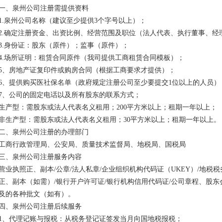
一、泉州公司注册需提供资料
1.泉州公司名称（建议至少提供3个字号以上）；
2.确定注册资金、出资比例、经营范围及职位（法人代表、执行董事、经
3.身份证：股东（原件）；监事（原件）；
4.场所证明：租赁合同原件（我司提供工商租赁合同模板）；
5、房地产证复印件或购房合同（根据工商要求才提供）；
6、提供购买医社保名单（政府规定注册公司至少要提交1位以上的人员）
7、公司的固定电话以及所有股东的联系方式；
生产型：需股东或法人代表名义租用；200平方米以上；租期一年以上；
非生产型：需股东或法人代表名义租用；30平方米以上；租期一年以上。
二、泉州公司注册的办理部门
工商行政管理局、公安局、质量技术监督局、地税局、国税局
三、泉州公司注册服务内容
营业执照正、副本/公章/法人私章/企业组织机构代码证（UKEY）/地税
正、副本（如需）/银行开户许可证/银行机构信用代码证/公司章程、股东
及的各种批文（如有）。
四、泉州公司注册后续服务
1、代理记账与报税：从税务登记证签发当月向国地税报税；