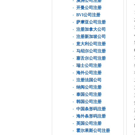
澳洲公司注册
开曼公司注册
BVI公司注册
萨摩亚公司注册
注册加拿大公司
注册新加坡公司
意大利公司注册
马绍尔公司注册
塞舌尔公司注册
瑞士公司注册
海外公司注册
注册法国公司
纳闽公司注册
泰国公司注册
韩国公司注册
中国条形码注册
海外条形码注册
英国公司注册
霍尔果斯公司注册