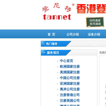
首 页
公司介绍
业务介绍
热门服务
高新技术企业认定审计
|
企业所得税汇算清缴申
服务项目
当前
中心首页
欧洲国家注册
美洲国家注册
中国公司注册
亚洲国家注册
离岸公司注册
注册香港公司
注册美国公司