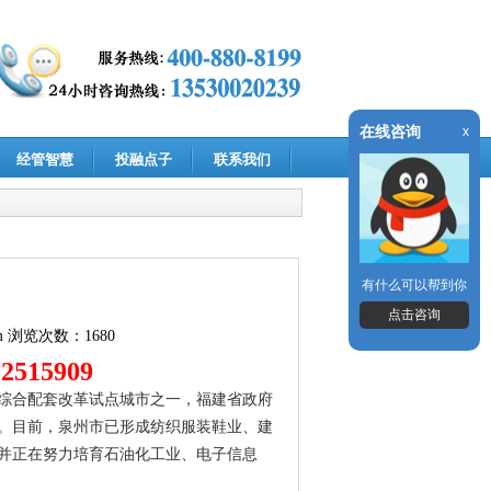
在线咨询
x
经管智慧
投融点子
联系我们
有什么可以帮到你
点击咨询
m
浏览次数：1680
2515909
综合配套改革试点城市之一，福建省政府
。目前，泉州市已形成纺织服装鞋业、建
并正在努力培育石油化工业、电子信息