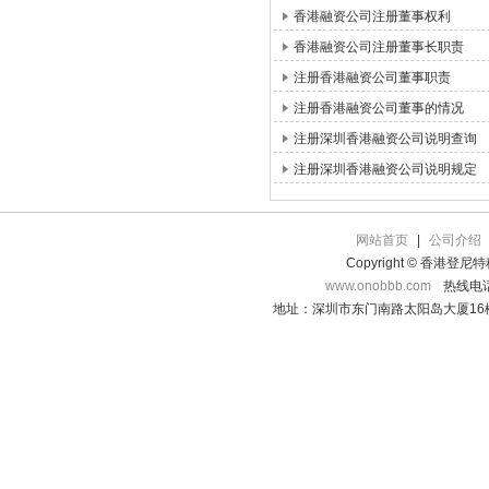
香港融资公司注册董事权利
香港融资公司注册董事长职责
注册香港融资公司董事职责
注册香港融资公司董事的情况
注册深圳香港融资公司说明查询
注册深圳香港融资公司说明规定
网站首页
|
公司介绍
Copyright © 香港登
www.onobbb.com
热线电话：
地址：深圳市东门南路太阳岛大厦16