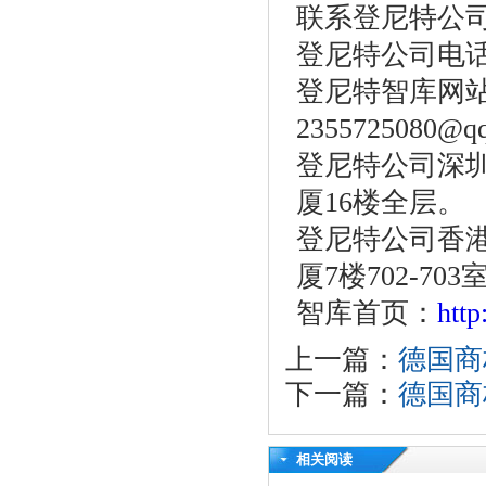
联系登尼特公
登尼特公司电话：86
登尼特智库网站：w
2355725080@q
登尼特公司深圳
厦16楼全层。
登尼特公司香港
厦7楼702-703
智库首页：
htt
上一篇：
德国商
下一篇：
德国商
相关阅读