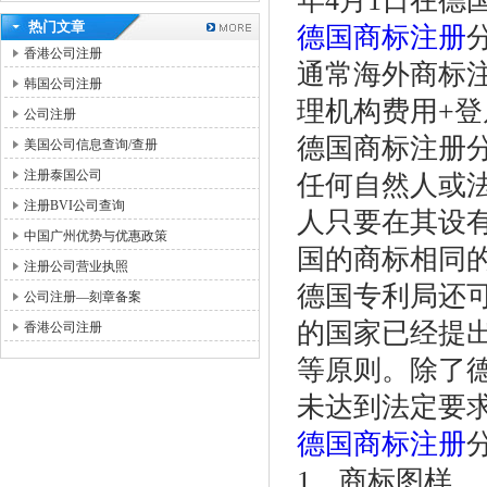
年4月1日在德
热门文章
德国商标注册
香港公司注册
通常海外商标
韩国公司注册
理机构费用+登尼
公司注册
德国商标注册
美国公司信息查询/查册
注册泰国公司
任何自然人或
注册BVI公司查询
人只要在其设
中国广州优势与优惠政策
国的商标相同
注册公司营业执照
德国专利局还
公司注册—刻章备案
的国家已经提
香港公司注册
等原则。除了
未达到法定要
德国商标注册
1、商标图样。