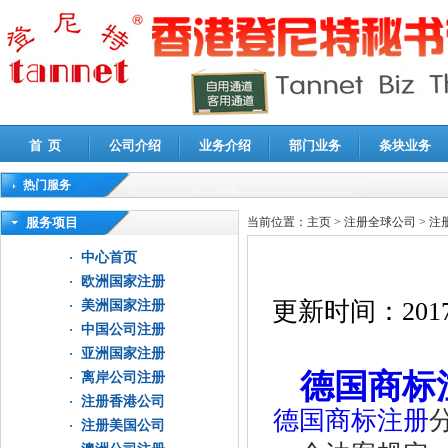
首 页
公司介绍
业务介绍
部门业务
条块业务
热门服务
高新技术企业认定审计
|
企业所得税汇算清缴申报鉴证
|
代理记账
|
深圳公司注销
|
财
服务项目
当前位置：
主页
>
注册全球公司
>
注
中心首页
欧洲国家注册
更新时间：
2017
美洲国家注册
中国公司注册
亚洲国家注册
德国商标
离岸公司注册
注册香港公司
德国商标注册
注册美国公司