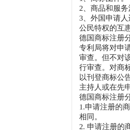
2、商品和服务
3、外国申请
公民特权的互
德国商标注册
专利局将对申
审查。但不对
行审查。对商
以刊登商标公
主持人或在先
德国商标注册
1.申请注册的
相同。
2. 申请注册