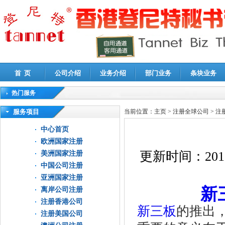
首 页
公司介绍
业务介绍
部门业务
条块业务
热门服务
高新技术企业认定审计
|
企业所得税汇算清缴申报鉴证
|
代理记账
|
深圳公司注销
|
财
服务项目
当前位置：
主页
>
注册全球公司
>
注
中心首页
欧洲国家注册
更新时间：
201
美洲国家注册
中国公司注册
亚洲国家注册
新
离岸公司注册
注册香港公司
新三板
的推出
注册美国公司