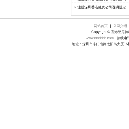
注册深圳香港融资公司说明规定
网站首页
|
公司介绍
Copyright © 香港登
www.onobbb.com
热线电话：
地址：深圳市东门南路太阳岛大厦16