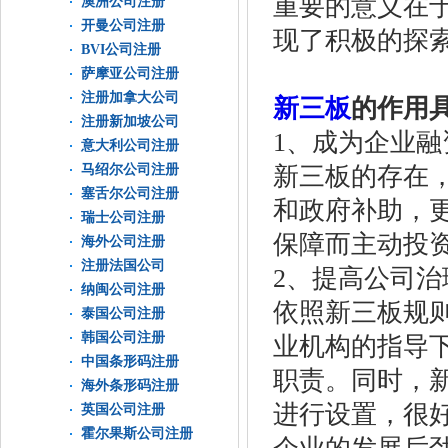
重要的意义在
澳洲公司注册
开曼公司注册
现了积极的探
BVI公司注册
萨摩亚公司注册
注册加拿大公司
新三板
的作用
注册新加坡公司
1、成为企业融
意大利公司注册
马绍尔公司注册
新三板的存在
塞舌尔公司注册
和政府补助，
瑞士公司注册
保障而主动投
海外公司注册
注册法国公司
2、提高公司治
纳闽公司注册
依照新三板规
泰国公司注册
韩国公司注册
业机构的指导
中国条形码注册
职责。同时，
海外条形码注册
进行设置，很
英国公司注册
霍尔果斯公司注册